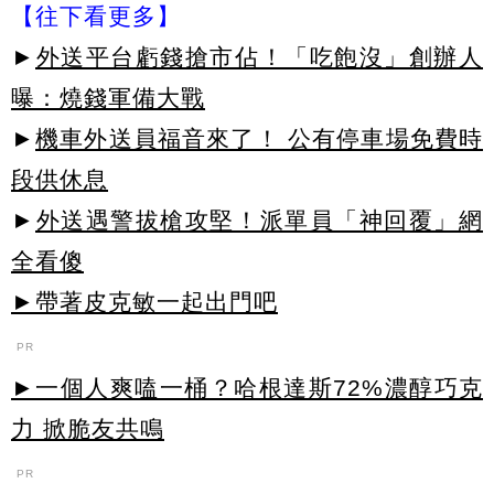
【往下看更多】
►
外送平台虧錢搶市佔！「吃飽沒」創辦人
曝：燒錢軍備大戰
►
機車外送員福音來了！ 公有停車場免費時
段供休息
►
外送遇警拔槍攻堅！派單員「神回覆」網
全看傻
►帶著皮克敏一起出門吧
PR
►一個人爽嗑一桶？哈根達斯72%濃醇巧克
力 掀脆友共鳴
PR