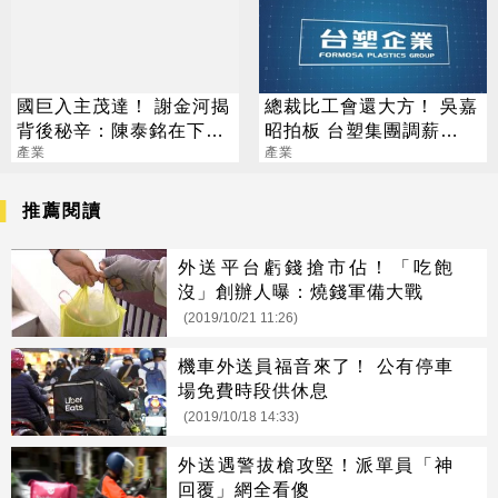
國巨入主茂達！ 謝金河揭
總裁比工會還大方！ 吳嘉
背後秘辛：陳泰銘在下大
昭拍板 台塑集團調薪
棋
產業
4.5%
產業
推薦閱讀
外送平台虧錢搶市佔！「吃飽
沒」創辦人曝：燒錢軍備大戰
(2019/10/21 11:26)
機車外送員福音來了！ 公有停車
場免費時段供休息
(2019/10/18 14:33)
外送遇警拔槍攻堅！派單員「神
回覆」網全看傻