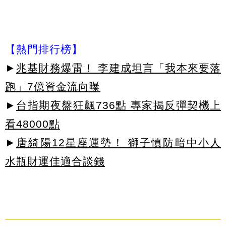
【熱門排行榜】
►
兆基財務爆雷！ 李建成坦言「我本來要落
跑」7億資金流向曝
►
台指期夜盤狂飆736點 專家揭反彈契機上
看48000點
►
唐綺陽12星座運勢！ 獅子慎防暗中小人
水瓶財運佳適合談錢