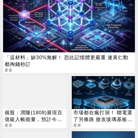
「這材料」缺30%無解！ 恐比記憶體更嚴重 連黃仁勳
都掏錢秒訂
產業
個股：潤隆(1808)展現百
市場都在瘋打洞！ 聯電選
億級入帳能量，預計今年
了另條路 搶攻玻璃基板新
完工交屋量上看400億元
產業
戰場
產業