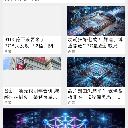
PR・NIKE AIR MAX
9100億巨浪要來了！
功耗狂降七成！ 輝達、博
PCB大反攻 「2檔」關門
通開啟CPO量產新戰局 3
鎖漲停
產業
大瓶頸曝光
產業
台新、新光銀明年合併 總
晶片翹曲怎壓平？ 玻璃基
經理林維俊：業務發展更
板非唯一 2設備黑馬「防
均衡
產業
彎神器」曝
產業