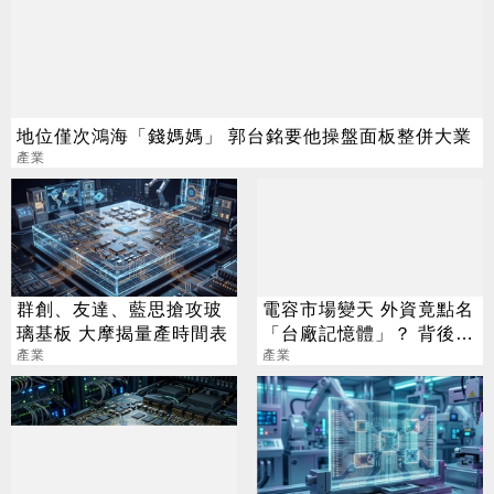
地位僅次鴻海「錢媽媽」 郭台銘要他操盤面板整併大業
產業
群創、友達、藍思搶攻玻
電容市場變天 外資竟點名
璃基板 大摩揭量產時間表
「台廠記憶體」？ 背後關
產業
鍵法人全說了
產業