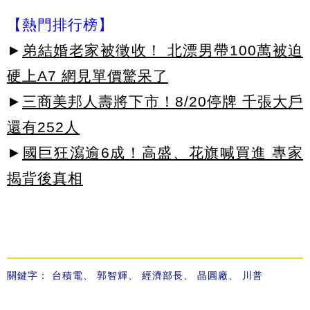
【熱門排行榜】
►
弟結婚老家被徵收！ 北漂男帶100萬被迫
硬上A7 網見單價驚呆了
►
三商美邦人壽將下市！8/20停牌 千張大戶
還有252人
►
國巨狂瀉逾6成！高盛、花旗喊買進 專家
揭背後真相
關鍵字：
台積電
、
郭智輝
、
經濟部長
、
晶圓廠
、
川普