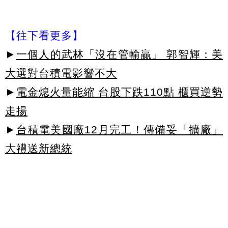
【往下看更多】
►
一個人的武林「沒在管輸贏」 郭智輝：美
大選對台積電影響不大
►
電金熄火量能縮 台股下跌110點 櫃買逆勢
走揚
►
台積電美國廠12月完工！傳備妥「擴廠」
大禮送新總統