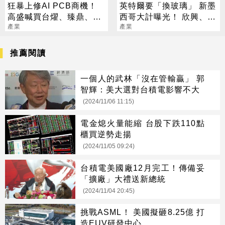
狂暴上修AI PCB商機！
英特爾要「換玻璃」 新墨
高盛喊買台燿、臻鼎、台
西哥大計曝光！ 欣興、宸
產業
光電 目標價曝光
鴻已全面卡位
產業
推薦閱讀
一個人的武林「沒在管輸贏」 郭
智輝：美大選對台積電影響不大
(2024/11/06 11:15)
電金熄火量能縮 台股下跌110點
櫃買逆勢走揚
(2024/11/05 09:24)
台積電美國廠12月完工！傳備妥
「擴廠」大禮送新總統
(2024/11/04 20:45)
挑戰ASML！ 美國擬砸8.25億 打
造EUV研發中心