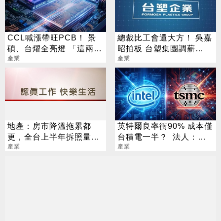
CCL喊漲帶旺PCB！ 景
總裁比工會還大方！ 吳嘉
碩、台燿全亮燈 「這兩
昭拍板 台塑集團調薪
檔」還創新高
產業
4.5%
產業
地產：房市降溫拖累都
英特爾良率衝90% 成本僅
更，全台上半年拆照量創
台積電一半？ 法人：「3
六年新低
產業
台廠」機會來了
產業