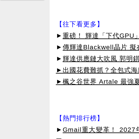
【往下看更多】
►
重磅！ 輝達「下代GPU
►
傳輝達Blackwell晶片
►
輝達供應鏈大吹風 郭明
►出國花費難抓？全包式海島
►楓之谷世界 Artale 最
【熱門排行榜】
►
Gmail重大變革！ 20