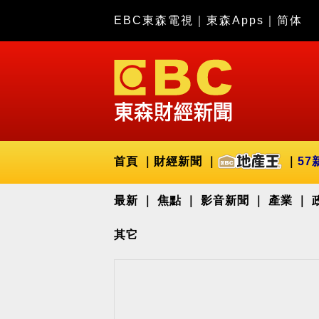
EBC東森電視
｜
東森Apps
｜
简体
首頁
財經新聞
57
最新
焦點
影音新聞
產業
其它