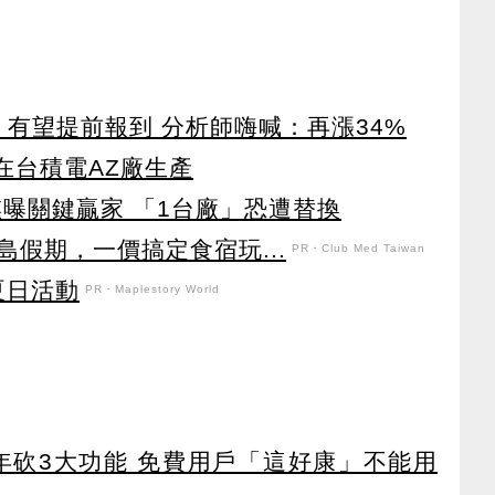
」有望提前報到 分析師嗨喊：再漲34%
 擬在台積電AZ廠生產
錤曝關鍵贏家 「1台廠」恐遭替換
假期，一價搞定食宿玩...
PR・Club Med Taiwan
強夏日活動
PR・Maplestory World
27年砍3大功能 免費用戶「這好康」不能用