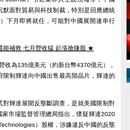
沉默面對貿易與科技制裁，特別是回應總統
rump）下月即將就任，可能對中國展開連串行
還能補救 七月營收猛 起漲搶賺股
★
收為135億美元（約新台幣4370億元），
政府限制輝達向中國出售最高階晶片，輝達的
。
式對輝達展開反壟斷調查，是就美國限制對
家市場監督管理總局指出，懷疑輝達2020
 Technologies）股權，涉嫌違反中國的反壟