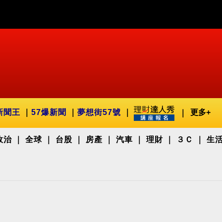
新聞王
57爆新聞
夢想街57號
更多+
政治
全球
台股
房產
汽車
理財
３Ｃ
生