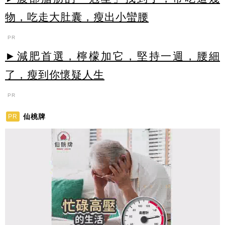
物，吃走大肚囊，瘦出小蠻腰
PR
►減肥首選，檸檬加它，堅持一週，腰細
了，瘦到你懷疑人生
PR
仙桃牌
PR