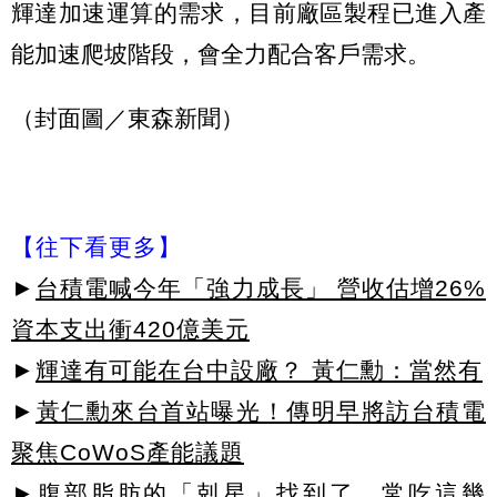
輝達加速運算的需求，目前廠區製程已進入產
能加速爬坡階段，會全力配合客戶需求。
（封面圖／東森新聞）
【往下看更多】
►
台積電喊今年「強力成長」 營收估增26%
資本支出衝420億美元
►
輝達有可能在台中設廠？ 黃仁勳：當然有
►
黃仁勳來台首站曝光！傳明早將訪台積電
聚焦CoWoS產能議題
►腹部脂肪的「剋星」找到了，常吃這幾