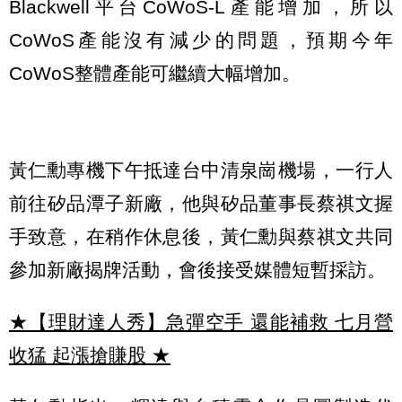
Blackwell平台CoWoS-L產能增加，所以
CoWoS產能沒有減少的問題，預期今年
CoWoS整體產能可繼續大幅增加。
黃仁勳專機下午抵達台中清泉崗機場，一行人
前往矽品潭子新廠，他與矽品董事長蔡祺文握
手致意，在稍作休息後，黃仁勳與蔡祺文共同
參加新廠揭牌活動，會後接受媒體短暫採訪。
★【理財達人秀】急彈空手 還能補救 七月營
收猛 起漲搶賺股
★