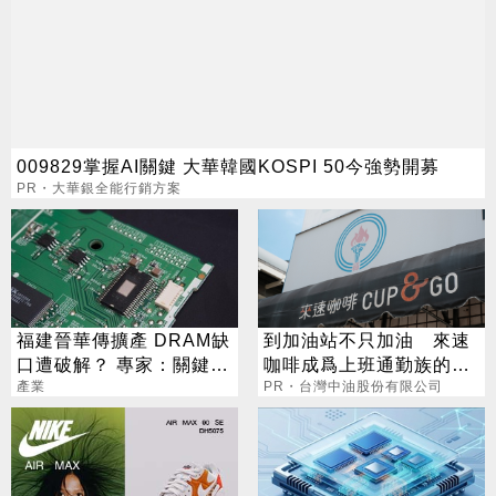
009829掌握AI關鍵 大華韓國KOSPI 50今強勢開募
PR・大華銀全能行銷方案
福建晉華傳擴產 DRAM缺
到加油站不只加油 來速
口遭破解？ 專家：關鍵在
咖啡成爲上班通勤族的新
時間
產業
選擇
PR・台灣中油股份有限公司