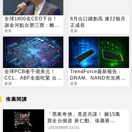
全球1800名CEO下台！
8月出口續創高 連22個月
謝金河點台塑三寶：離淨
正成長
值愈來愈遠
產業
產業
全球PCB衝千億美元！
TrendForce最新報告：
CCL、ABF全面吃緊 台廠
DRAM、NAND市況將分
迎兆元商機
產業
道揚鑣
產業
推薦閱讀
「黑夜奇俠」竟是共諜！ 砸15萬
買全台個資 黃仁勳、張麗善也受
害
(2026/08/06 13:31)