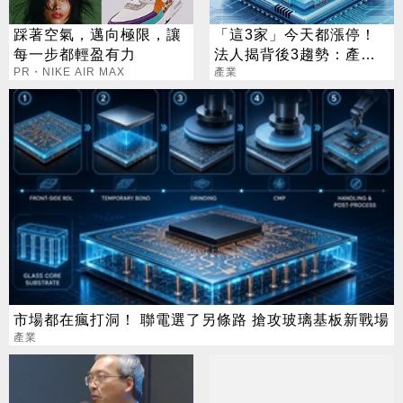
踩著空氣，邁向極限，讓
「這3家」今天都漲停！
每一步都輕盈有力
法人揭背後3趨勢：產能⭢
PR・NIKE AIR MAX
營收成觀察重點
產業
市場都在瘋打洞！ 聯電選了另條路 搶攻玻璃基板新戰場
產業