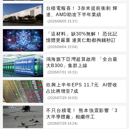
台積電報喜！ 3奈米提前衝刺 輝
達、AMD助攻下半年業績
(2026/08/05 15:37)
「這材料」缺30%無解！ 恐比記
憶體更嚴重 連黃仁勳都掏錢秒訂
(2026/08/04 15:04)
鴻海旗下亞灣超算啟用 「全台最
大B300」集群上線
(2026/07/31 16:31)
欣興上半年EPS 11.7元 AI營收
占比將增至7成
(2026/07/29 16:03)
不只台積電！ 熊本強震影響「3
大半導體廠」相繼停工
(2026/07/29 14:24)