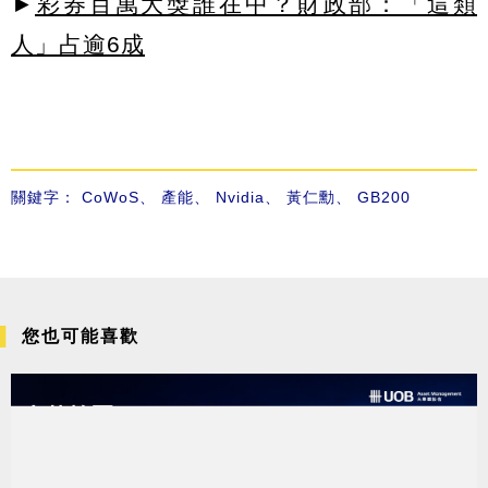
►
彩券百萬大獎誰在中？財政部：「這類
人」占逾6成
關鍵字：
CoWoS
、
產能
、
Nvidia
、
黃仁勳
、
GB200
您也可能喜歡