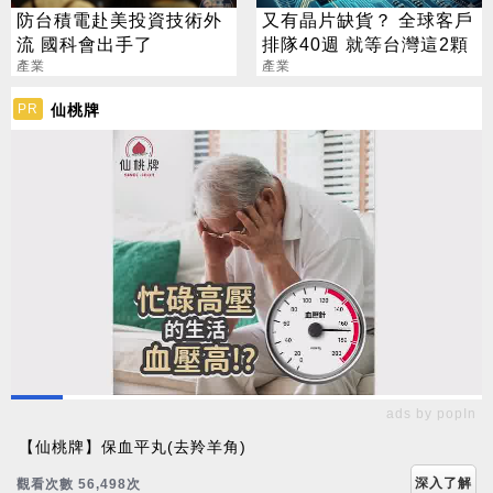
防台積電赴美投資技術外
又有晶片缺貨？ 全球客戶
流 國科會出手了
排隊40週 就等台灣這2顆
產業
產業
仙桃牌
PR
ads by popIn
【仙桃牌】保血平丸(去羚羊角)
深入了解
觀看次數 56,509次