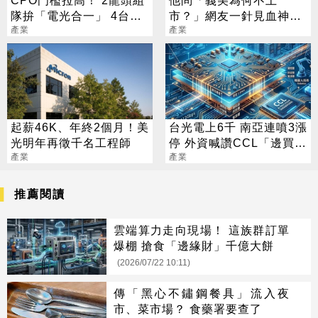
CPO門檻拉高！ 2龍頭組
他問「義美為何不上
隊拚「電光合一」 4台廠
市？」網友一針見血神解
暗中卡位
產業
析
產業
起薪46K、年終2個月！美
台光電上6千 南亞連噴3漲
光明年再徵千名工程師
停 外資喊讚CCL「邊買邊
產業
升評」
產業
推薦閱讀
雲端算力走向現場！ 這族群訂單
爆棚 搶食「邊緣財」千億大餅
(2026/07/22 10:11)
傳「黑心不鏽鋼餐具」流入夜
市、菜市場？ 食藥署要查了