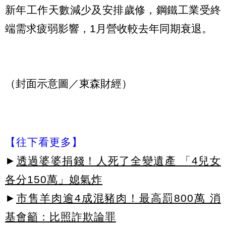
新年工作天數減少及安排歲修，鋼鐵工業受終
端需求疲弱影響，1月營收較去年同期衰退。
（封面示意圖／東森財經）
【往下看更多】
►
透過婆婆捐錢！人死了全變遺產 「4兒女
各分150萬」媳氣炸
►
市售羊肉逾4成混豬肉！最高罰800萬 消
基會籲：比照詐欺論罪