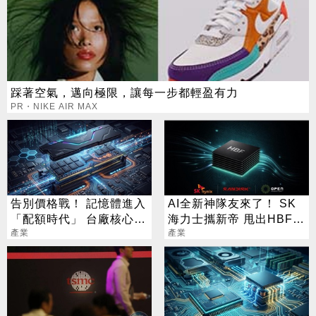
踩著空氣，邁向極限，讓每一步都輕盈有力
PR・NIKE AIR MAX
告別價格戰！ 記憶體進入
AI全新神隊友來了！ SK
「配額時代」 台廠核心指
海力士攜新帝 甩出HBF黑
標一次看
產業
科技
產業