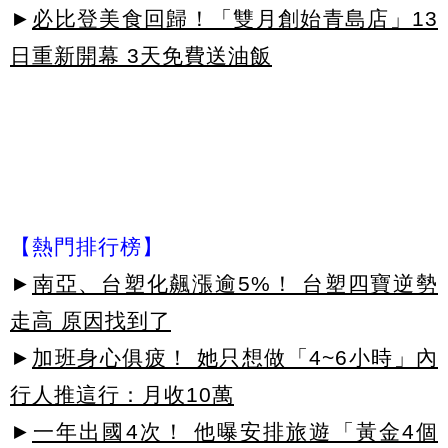
►
必比登美食回歸！「雙月創始青島店」13
日重新開幕 3天免費送油飯
【熱門排行榜】
►
南亞、台塑化飆漲逾5%！ 台塑四寶逆勢
走高 原因找到了
►
加班身心俱疲！ 她只想做「4~6小時」內
行人推這行：月收10萬
►
一年出國4次！ 他曝安排旅遊「黃金4個