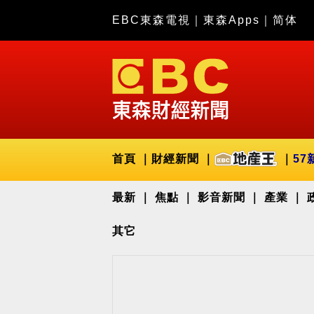
EBC東森電視
｜
東森Apps
｜
简体
首頁
財經新聞
57
最新
焦點
影音新聞
產業
其它