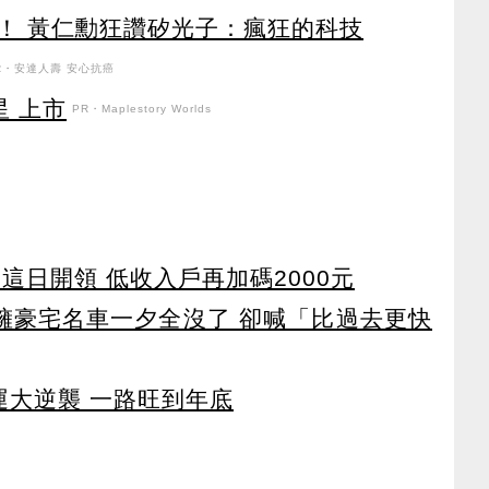
！ 黃仁勳狂讚矽光子：瘋狂的科技
R・安達人壽 安心抗癌
星 上市
PR・Maplestory Worlds
 這日開領 低收入戶再加碼2000元
坐擁豪宅名車一夕全沒了 卻喊「比過去更快
運大逆襲 一路旺到年底