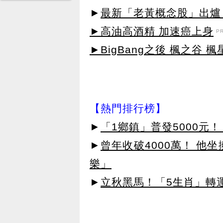
►
最新「老黃概念股」出爐
►高油高酒精 加速癌上身
P
►BigBang之後 楓之谷 楓
【熱門排行榜】
►
「1鄉鎮」普發5000元！
►
曾年收破4000萬！ 他
樂」
►
立秋黑馬！「5生肖」轉