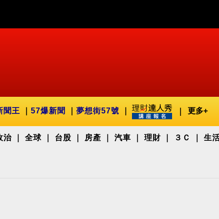
新聞王
57爆新聞
夢想街57號
更多+
政治
全球
台股
房產
汽車
理財
３Ｃ
生