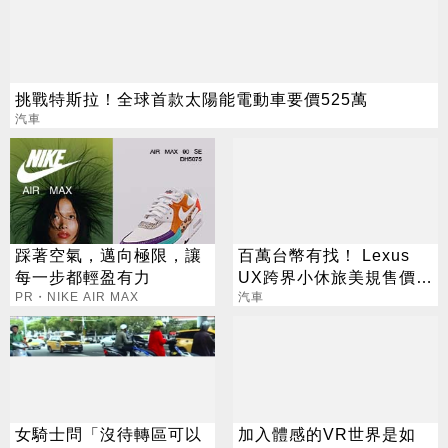
挑戰特斯拉！全球首款太陽能電動車要價525萬
汽車
踩著空氣，邁向極限，讓
百萬台幣有找！ Lexus
每一步都輕盈有力
UX跨界小休旅美規售價出
PR・NIKE AIR MAX
爐
汽車
女騎士問「沒待轉區可以
加入體感的VR世界是如