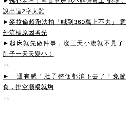
►
佛心老闆！寧賣車房也不解僱員工 他嘆：
說出這2字太難
►
麥拉倫超跑法拍「喊到360萬上不去」 意
外流標原因曝光
►起床就先做件事，沒三天小腹就不見了!
肚子一天天變小！
PR
►一週有感！肚子整個都消下去了！免節
食，排空順暢就夠
PR