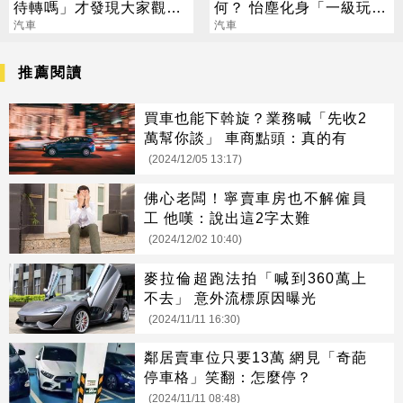
待轉嗎」才發現大家觀念
何？ 怡塵化身「一級玩
全錯！一張表詳解
汽車
家」帶你體驗
汽車
推薦閱讀
買車也能下斡旋？業務喊「先收2
萬幫你談」 車商點頭：真的有
(2024/12/05 13:17)
佛心老闆！寧賣車房也不解僱員
工 他嘆：說出這2字太難
(2024/12/02 10:40)
麥拉倫超跑法拍「喊到360萬上
不去」 意外流標原因曝光
(2024/11/11 16:30)
鄰居賣車位只要13萬 網見「奇葩
停車格」笑翻：怎麼停？
(2024/11/11 08:48)