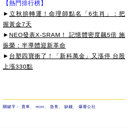
【熱門排行榜】
►
立秋拚轉運！命理師點名「6生肖」：把
握黃金7天
►
NEO發表X-SRAM！ 記憶體密度飆5倍 施
振榮：半導體迎新革命
►
台塑四寶衝了！「新科萬金」又漲停 台股
上漲330點
關鍵字：
賣車
、
mini
、
急售
、
缺錢
、
爆廢公社