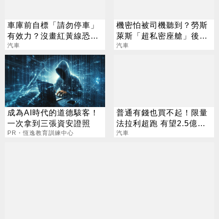
車庫前自標「請勿停車」
機密怕被司機聽到？勞斯
有效力？沒畫紅黃線恐觸
萊斯「超私密座艙」後座
法
汽車
有隔間！
汽車
成為AI時代的道德駭客！
普通有錢也買不起！限量
一次拿到三張資安證照
法拉利超跑 有望2.5億賣
PR・恆逸教育訓練中心
出
汽車