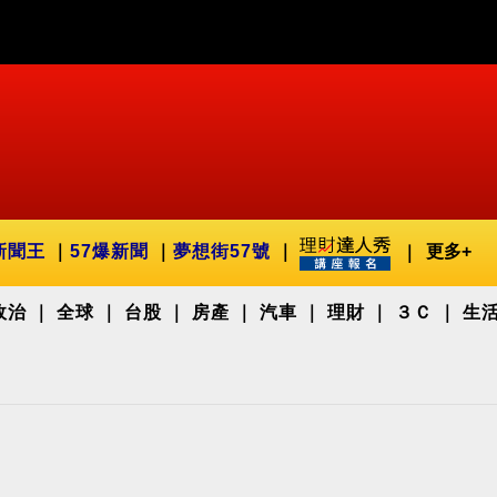
新聞王
57爆新聞
夢想街57號
更多+
政治
全球
台股
房產
汽車
理財
３Ｃ
生