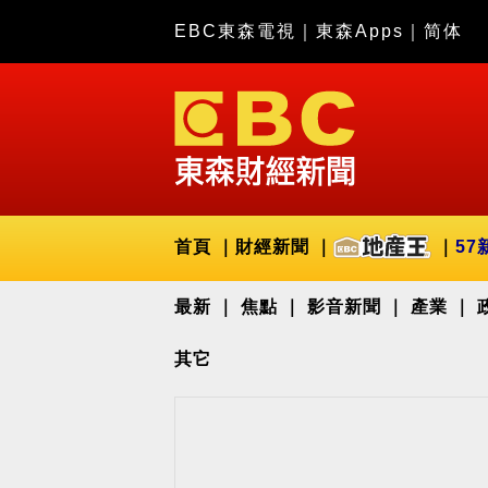
EBC東森電視
｜
東森Apps
｜
简体
首頁
財經新聞
57
最新
焦點
影音新聞
產業
其它