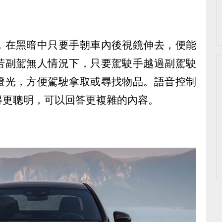
，在黑暗中只要手朝車內後視鏡伸去，便能
若副駕無人情況下，只要駕駛手越過副駕駛
燈光，方便駕駛拿取或尋找物品。語音控制
得更聰明，可以回答更複雜的內容。