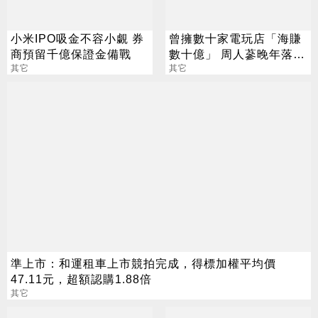
小米IPO吸金不容小覷 券
曾擁數十家電玩店「海賺
商預留千億保證金備戰
數十億」 周人蔘晚年落魄
其它
連看病老本都沒了
其它
準上市：和運租車上市競拍完成，得標加權平均價
47.11元，超額認購1.88倍
其它