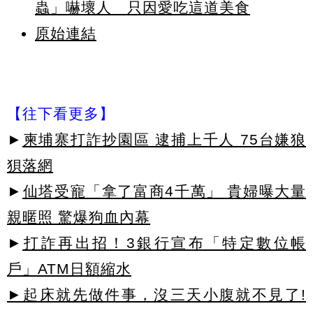
蟲」嚇壞人 只因愛吃這道美食
原始連結
【往下看更多】
►
柬埔寨打詐抄園區 逮捕上千人 75台嫌狼
狽落網
►
仙塔受寵「拿了富商4千萬」 貴婦曝大量
親暱照 驚爆狗血內幕
►
打詐再出招！3銀行宣布「特定數位帳
戶」ATM日額縮水
►起床就先做件事，沒三天小腹就不見了!