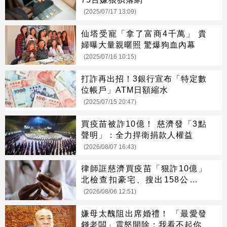
(2025/07/17 13:09)
仙塔受寵「拿了富商4千萬」 貴
婦曝大量親暱照 驚爆狗血內幕
(2025/07/16 10:15)
打詐再出招！3銀行宣布「特定數
位帳戶」ATM日額縮水
(2025/07/15 20:47)
買疫苗被詐10億！ 慈濟發「3點
聲明」：全力捍衛捐款人權益
(2026/08/07 16:43)
律師誆慈濟買疫苗「狠詐10億」
北檢查扣豪宅、搜出158公斤黃
金
(2026/08/06 12:51)
嫌母太醜阻出席婚禮！ 「最愛發
錢老闆」震怒開除：我看不起你