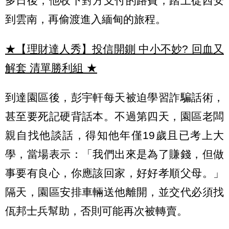
多日後，他收下對方支付的路費，踏上從西安
到雲南，再偷渡進入緬甸的旅程。
★【理財達人秀】投信開鍘 中小不妙? 回血又
解套 清單勝利組
★
到達園區後，彭宇軒每天被迫學習詐騙話術，
甚至要死記硬背話本。不過第四天，園區老闆
親自找他談話，得知他年僅19歲且已考上大
學，當場表示：「我們出來是為了賺錢，但做
事要有良心，你應該回家，好好孝順父母。」
隔天，園區安排車輛送他離開，並交代必須找
佤邦士兵幫助，否則可能再次被轉賣。