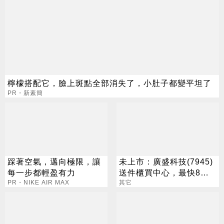
檸檬搭配它，臉上斑點全部消失了，小肚子都變平坦了
PR・新素簡
踩著空氣，邁向極限，讓
未上市：廣盛科技(7945)
每一步都輕盈有力
送件櫃買中心，最快8月
PR・NIKE AIR MAX
中登錄興櫃
其它