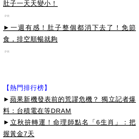
肚子一天天變小！
PR
►一週有感！肚子整個都消下去了！免節
食，排空順暢就夠
PR
【熱門排行榜】
►
蘋果新機發表前的荒謬危機？ 獨立記者爆
料：台積電在等DRAM
►
立秋拚轉運！命理師點名「6生肖」：把
握黃金7天