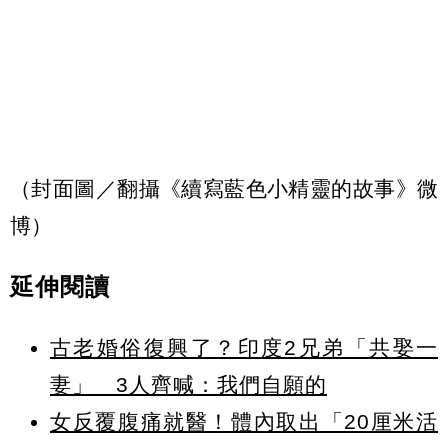
（封面圖／翻攝《續寫藍色小精靈的故事》微
博）
延伸閱讀
古老婚俗復興了？印度2兄弟「共娶一
妻」 3人齊喊：我們自願的
女反覆腹痛就醫！體內取出「20厘米活