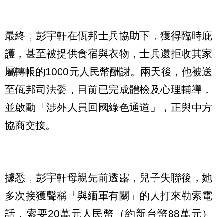
最終，彭宇軒在佤邦士兵協助下，獲得臨時庇
護，甚至被提供食宿與衣物，士兵還拒收其家
屬轉帳的1000元人民幣酬謝。兩天後，他被送
至佤邦司法委，目前已完成體檢及心理輔導，
並啟動「涉外人員回國綠色通道」，正與中方
協商交接。
據悉，彭宇軒母親先前透露，兒子失聯後，她
多次接獲聲稱「與緬軍有關」的人打來勒索電
話，索要20萬元人民幣（約新台幣88萬元）