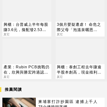
興櫃：台普威上半年每股
3個月嬰疑遭虐！ 命危之
賺3.6元，擬配發2.53元
際父母「泡溫泉曬恩
股息及買回庫藏股60萬股
其它
愛」：覺得美好
其它
產業：Rubin PCB挑戰仍
興櫃：泰創工程去年賺逾
在，欣興與勝宏跨過認證
半股本創高，現金殖利率
且量產，臻鼎-KY與定穎
其它
逾5％，估今年業績再攀
其它
驗證中
高峰
推薦閱讀
柬埔寨打詐抄園區 逮捕上千人
75台嫌狼狽落網