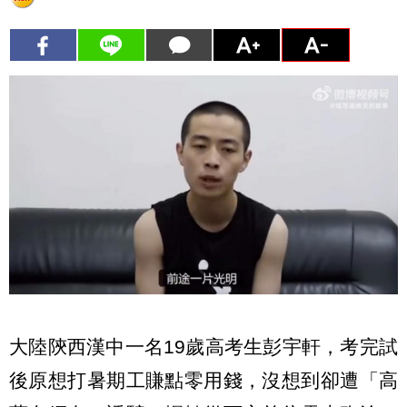
大陸陝西漢中一名19歲高考生彭宇軒，考完試
後原想打暑期工賺點零用錢，沒想到卻遭「高