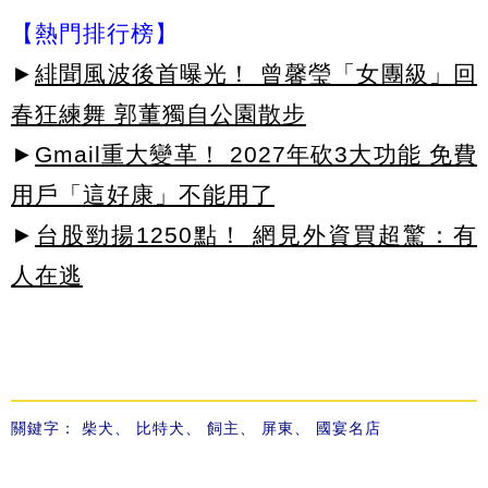
【熱門排行榜】
►
緋聞風波後首曝光！ 曾馨瑩「女團級」回
春狂練舞 郭董獨自公園散步
►
Gmail重大變革！ 2027年砍3大功能 免費
用戶「這好康」不能用了
►
台股勁揚1250點！ 網見外資買超驚：有
人在逃
關鍵字：
柴犬
、
比特犬
、
飼主
、
屏東
、
國宴名店