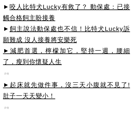
►
咬人比特犬Lucky有救了？ 動保處：已接
觸合格飼主盼接養
►
飼主說法動保處也不信！比特犬Lucky訴
願難成 沒人接養將安樂死
►減肥首選，檸檬加它，堅持一週，腰細
了，瘦到你懷疑人生
PR
►起床就先做件事，沒三天小腹就不見了!
肚子一天天變小！
PR