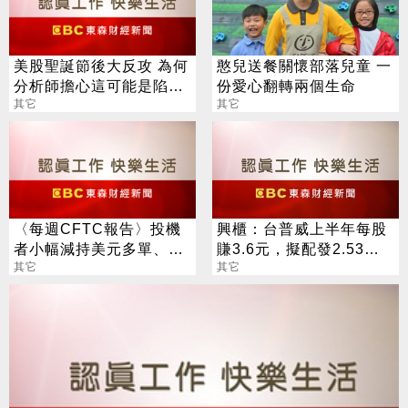
美股聖誕節後大反攻 為何
憨兒送餐關懷部落兒童 一
分析師擔心這可能是陷
份愛心翻轉兩個生命
阱？
其它
其它
〈每週CFTC報告〉投機
興櫃：台普威上半年每股
者小幅減持美元多單、看
賺3.6元，擬配發2.53元
多英鎊、澳幣
其它
股息及買回庫藏股60萬股
其它