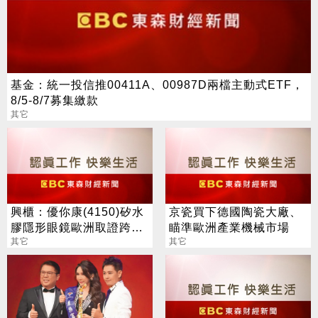
基金：統一投信推00411A、00987D兩檔主動式ETF，
8/5-8/7募集繳款
其它
興櫃：優你康(4150)矽水
京瓷買下德國陶瓷大廠、
膠隱形眼鏡歐洲取證跨
瞄準歐洲產業機械市場
步，今年營運拚損平
其它
其它