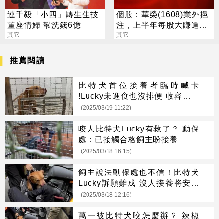
連千毅「小四」轉生生技
個股：華榮(1608)業外挹
董座情婦 幫洗錢6億
注，上半年每股大賺逾7
其它
元，股價跳空漲停鎖住
其它
推薦閱讀
比特犬首位接養者臨時喊卡
!Lucky未進食也沒排便 收容所第
一夜慘況曝
(2025/03/19 11:22)
咬人比特犬Lucky有救了？ 動保
處：已接觸合格飼主盼接養
(2025/03/18 16:15)
飼主說法動保處也不信！比特犬
Lucky訴願難成 沒人接養將安樂
死
(2025/03/18 12:16)
萬一被比特犬咬怎麼辦？ 辣椒