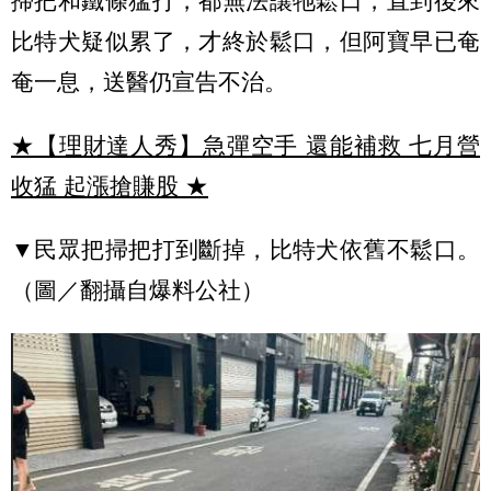
掃把和鐵條猛打，都無法讓牠鬆口，直到後來
比特犬疑似累了，才終於鬆口，但阿寶早已奄
奄一息，送醫仍宣告不治。
★【理財達人秀】急彈空手 還能補救 七月營
收猛 起漲搶賺股
★
▼民眾把掃把打到斷掉，比特犬依舊不鬆口。
（圖／翻攝自爆料公社）