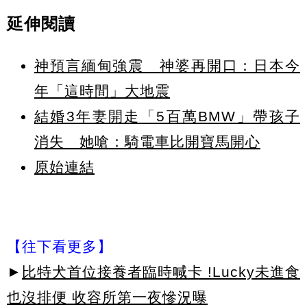
延伸閱讀
神預言緬甸強震 神婆再開口：日本今
年「這時間」大地震
結婚3年妻開走「5百萬BMW」帶孩子
消失 她嗆：騎電車比開寶馬開心
原始連結
【往下看更多】
►
比特犬首位接養者臨時喊卡 !Lucky未進食
也沒排便 收容所第一夜慘況曝