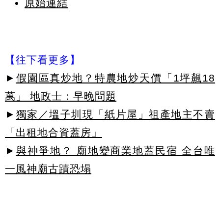
原始連結
【往下看更多】
►
假園區真炒地？特農地炒天價「1坪飆18
萬」 地政士：早晚問題
►
獨家／塭子圳現「紙片屋」祖產地主不賣
「出租地合資蓋房」
►
與神爭地？ 廟地變商業地蓋民宿 全台唯
一風神廟古蹟恐塌