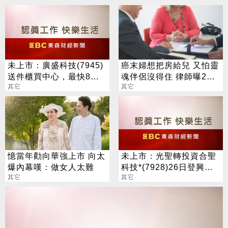
未上市：廣盛科技(7945)
癌末婦想把房給兒 又怕靈
送件櫃買中心，最快8月
魂伴侶沒得住 律師曝2
中登錄興櫃
其它
招：可互相兼顧
其它
憶當年勸向華強上市 向太
未上市：光聖轉投資合聖
爆內幕嘆：做女人太難
科技*(7928)26日登興
其它
櫃，參考價每股120元
其它