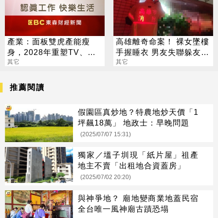
產業：面板雙虎產能瘦
高雄離奇命案！ 裸女墜樓
身，2028年重塑TV、監
手握睡衣 男友失聯躲友家
視器、筆電三大面板供需
其它
監視器還原真相
其它
版圖
推薦閱讀
假園區真炒地？特農地炒天價「1
坪飆18萬」 地政士：早晚問題
(2025/07/07 15:31)
獨家／塭子圳現「紙片屋」祖產
地主不賣「出租地合資蓋房」
(2025/07/02 20:20)
與神爭地？ 廟地變商業地蓋民宿
全台唯一風神廟古蹟恐塌