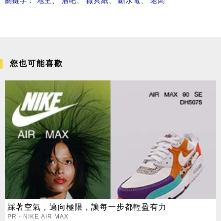
關鍵字：
地主
、
酒吧
、
撒冥紙
、
斷水電
、
老闆
您也可能喜歡
踩著空氣，邁向極限，讓每一步都輕盈有力
PR・NIKE AIR MAX