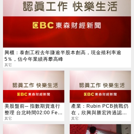
興櫃：泰創工程去年賺逾半股本創高，現金殖利率逾
5％，估今年業績再攀高峰
其它
美股盤前─ 指數期貨進行
產業：Rubin PCB挑戰仍
整理 台北時間02:00 Fed
在，欣興與勝宏跨過認證
將公布利率決議
其它
且量產，臻鼎-KY與定穎
其它
驗證中