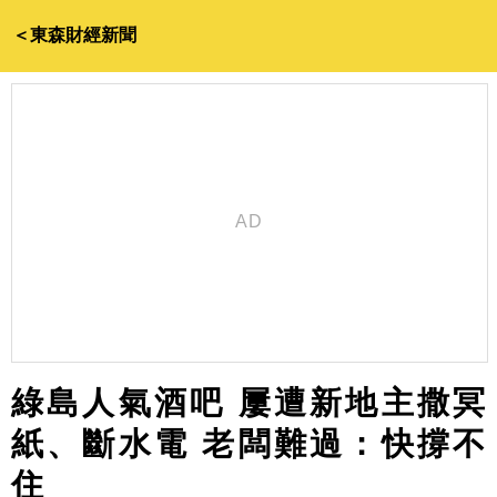
＜東森財經新聞
綠島人氣酒吧 屢遭新地主撒冥
紙、斷水電 老闆難過：快撐不
住