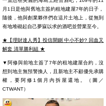
一直想在美麗的海島上經營酒吧，109年的11
月1日是他與舊地主簽約租地建屋7年的日子，
隨後，他與創業夥伴們在這片土地上，從無到
有地堆砌起自己夢寐以求的酒吧並營業至今。
★【理財達人秀】投信開鍘 中小不妙? 回血又
解套 清單勝利組
★
▼阿修與前地主簽了7年的租地建屋合約，沒
想到地主無預警換人，且新地主不顧優先承購
權，要阿修1個月內拆屋還地。（圖／
CTWANT）