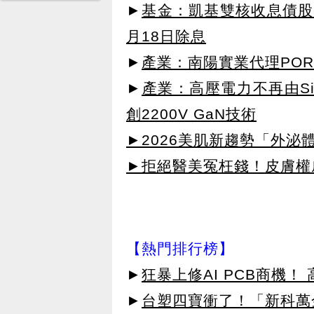
►
基金：凱基雙核收息債股平
月18日除息
►
產業：南陽實業代理POR
►
產業：高壓電力不再由SiC主
創2200V GaN技術
►2026美肌新趨勢「外泌體
►拒絕醫美冤枉錢！皮膚權威指
【熱門排行榜】
►
狂暴上修AI PCB商機
►
台塑四寶衝了！「新科萬金