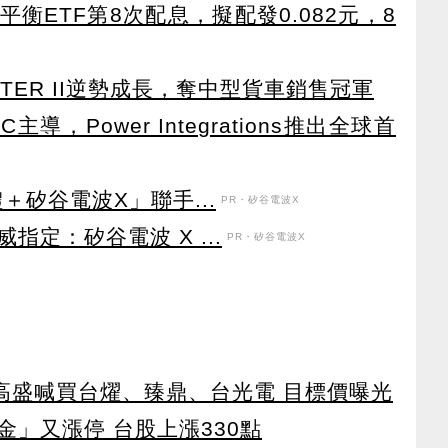
衡ETF第8次配息，擬配發0.082元，8
TER II逆勢成長，奪中型貨車銷售冠軍
導，Power Integrations推出全球首
＋矽谷電波X」聯手...
PR・矽谷電波X
定：矽谷電波 X ...
PR・矽谷電波X
！ 高盛喊買台燿、臻鼎、台光電 目標價曝光
」又漲停 台股上漲330點