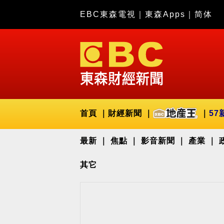
EBC東森電視
｜
東森Apps
｜
简体
首頁
財經新聞
57
最新
焦點
影音新聞
產業
其它