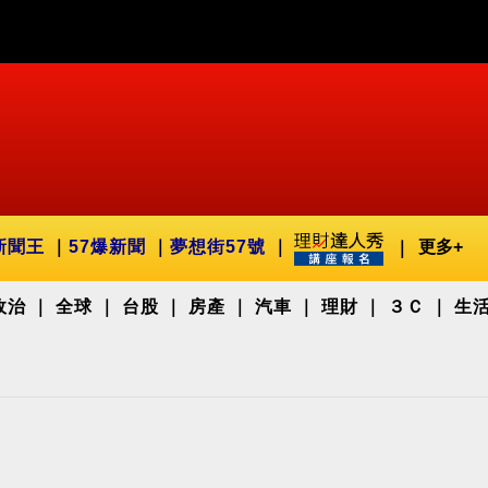
新聞王
57爆新聞
夢想街57號
更多+
政治
全球
台股
房產
汽車
理財
３Ｃ
生