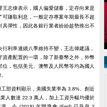
理王志偉表示，國人偏愛儲蓄，定存向來是
了可賺取利息，一般定存專案年期最長不超
對具彈性，因此各銀行業者紛紛趁勢推出不
。
央行利率連續八季維持不變，王志偉建議，
守資產配置的一環，除了新臺幣之外，外幣
部位，包括美元、澳幣及人民幣等均為國人
勢。
工部資料顯示，美國失業率為 3.8%、創近
就業人數達 22.3 萬人，加上工資升幅均優於
 (2018) 年聯準會 (Fed) 已升息 2