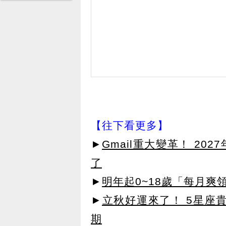
【往下看更多】
►
Gmail重大變革！ 20
了
►
明年起0~18歲「每月爽
►
立秋好運來了！ 5星座
期