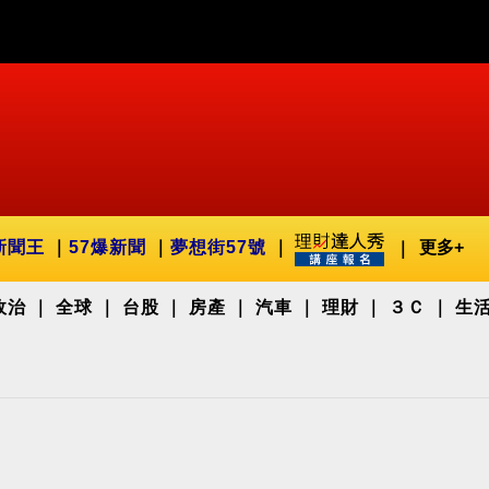
新聞王
57爆新聞
夢想街57號
更多+
政治
全球
台股
房產
汽車
理財
３Ｃ
生