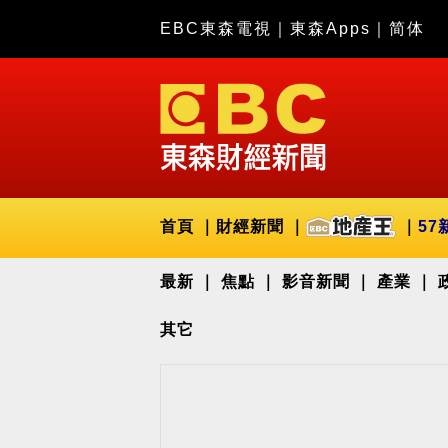
EBC東森電視
｜
東森Apps
｜
简体
首頁
財經新聞
57
最新
焦點
影音新聞
產業
其它