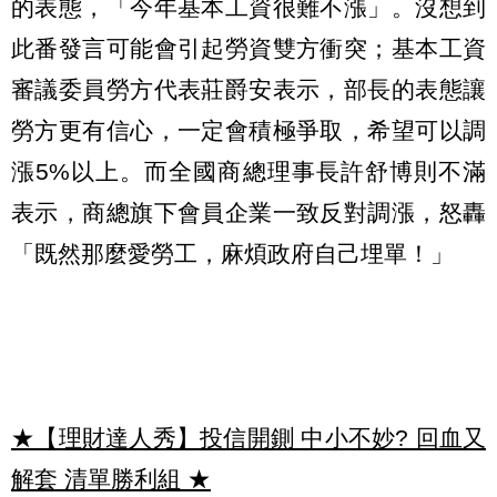
的表態，「今年基本工資很難不漲」。沒想到
此番發言可能會引起勞資雙方衝突；基本工資
審議委員勞方代表莊爵安表示，部長的表態讓
勞方更有信心，一定會積極爭取，希望可以調
漲5%以上。而全國商總理事長許舒博則不滿
表示，商總旗下會員企業一致反對調漲，怒轟
「既然那麼愛勞工，麻煩政府自己埋單！」
★【理財達人秀】投信開鍘 中小不妙? 回血又
解套 清單勝利組
★