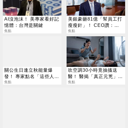
AI沒泡沫！ 美專家看好記
美銀豪砸81億「幫員工打
憶體：台灣是關鍵
瘦瘦針」！ CEO讚：一
焦點
項值得的投資
焦點
關公生日逢立秋能量爆
吹空調30小時竟抽搐送
發！ 專家點名「這些人」
醫！ 醫揭「真正元兇」：
別亂拜
焦點
不是冷氣
焦點