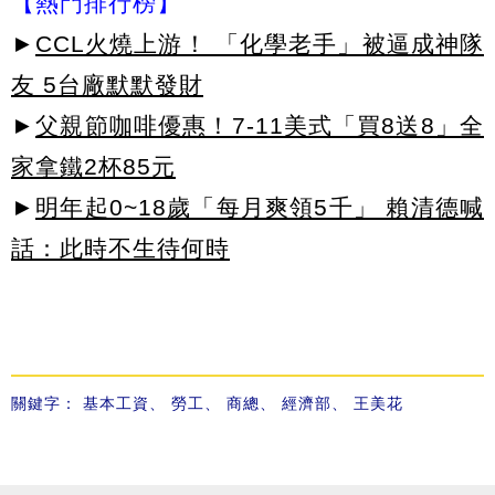
【熱門排行榜】
►
CCL火燒上游！ 「化學老手」被逼成神隊
友 5台廠默默發財
►
父親節咖啡優惠！7-11美式「買8送8」全
家拿鐵2杯85元
►
明年起0~18歲「每月爽領5千」 賴清德喊
話：此時不生待何時
關鍵字：
基本工資
、
勞工
、
商總
、
經濟部
、
王美花