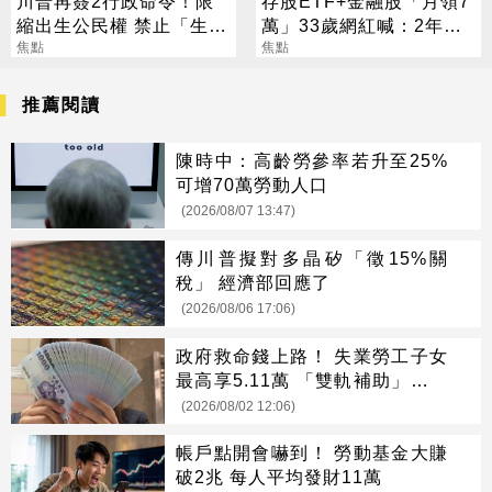
川普再簽2行政命令！限
存股ETF+金融股「月領7
縮出生公民權 禁止「生育
萬」33歲網紅喊：2年內
旅遊」
焦點
要退休
焦點
推薦閱讀
陳時中：高齡勞參率若升至25%
可增70萬勞動人口
(2026/08/07 13:47)
傳川普擬對多晶矽「徵15%關
稅」 經濟部回應了
(2026/08/06 17:06)
政府救命錢上路！ 失業勞工子女
最高享5.11萬 「雙軌補助」一次
看懂
(2026/08/02 12:06)
帳戶點開會嚇到！ 勞動基金大賺
破2兆 每人平均發財11萬