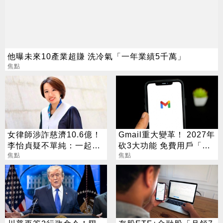
他曝未來10產業超賺 洗冷氣「一年業績5千萬」
焦點
女律師涉詐慈濟10.6億！
Gmail重大變革！ 2027年
李怡貞疑不單純：一起洗
砍3大功能 免費用戶「這
錢？
焦點
好康」不能用了
焦點