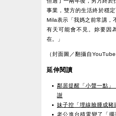
但過了一兩年後，男方終於找
事業，雙方的生活終於穩定
Mila表示「我媽之前常講
有天可能會不見。妳要因
在。」
（封面圖／翻攝自YouTub
延伸閱讀
鄰居提醒「小聲一點」
謝
妹子控「埋線臉腫成豬
老公進台積電變了「擺