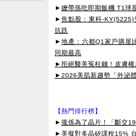
►
嬤帶孫吃即期飯糰 T1
►
焦點股：東科-KY(52
抗跌
►
地產：六都Q1家戶購屋比
同期最高
►拒絕醫美冤枉錢！皮膚權威指
►2026美肌新趨勢「外泌體
【熱門排行榜】
►
攏係為了晶片！「斷交19
►
美擬對多晶矽課稅15% 