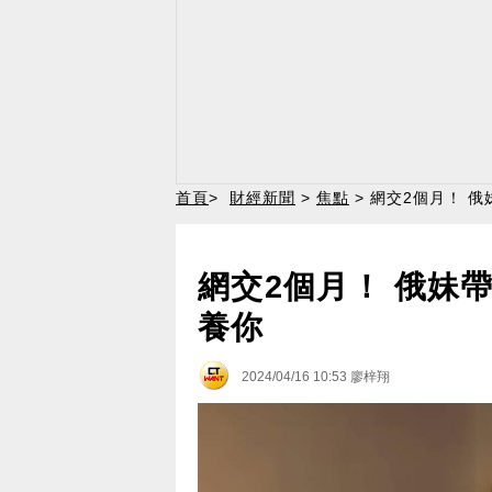
首頁
>
財經新聞
>
焦點
> 網交2個月！ 
網交2個月！ 俄妹
養你
2024/04/16 10:53
廖梓翔