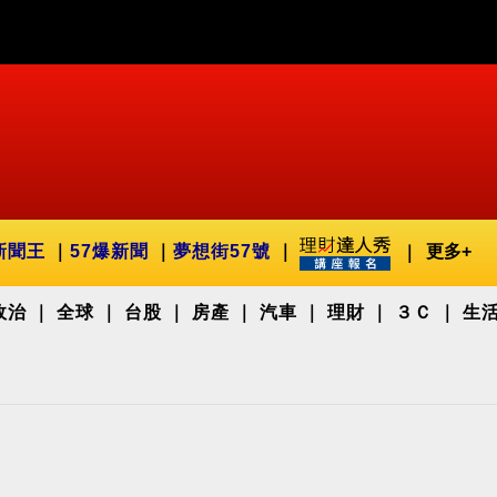
新聞王
57爆新聞
夢想街57號
更多+
政治
全球
台股
房產
汽車
理財
３Ｃ
生