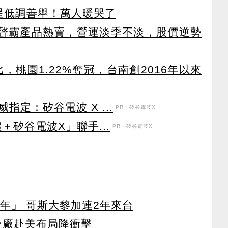
球星低調善舉！萬人暖哭了
25)聲霸產品熱賣，營運淡季不淡，股價逆勢
，桃園1.22%奪冠，台南創2016年以來
定：矽谷電波 X ...
PR・矽谷電波X
＋矽谷電波X」聯手...
PR・矽谷電波X
年」 哥斯大黎加連2年來台
台廠赴美布局降衝擊