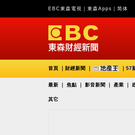
EBC東森電視
｜
東森Apps
｜
简体
首頁
財經新聞
57
最新
焦點
影音新聞
產業
其它