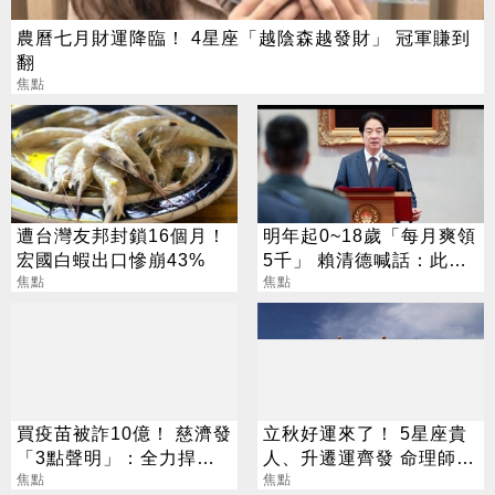
農曆七月財運降臨！ 4星座「越陰森越發財」 冠軍賺到
翻
焦點
遭台灣友邦封鎖16個月！
明年起0~18歲「每月爽領
宏國白蝦出口慘崩43%
5千」 賴清德喊話：此時
焦點
不生待何時
焦點
買疫苗被詐10億！ 慈濟發
立秋好運來了！ 5星座貴
「3點聲明」：全力捍衛
人、升遷運齊發 命理師：
捐款人權益
焦點
把握黃金轉運期
焦點