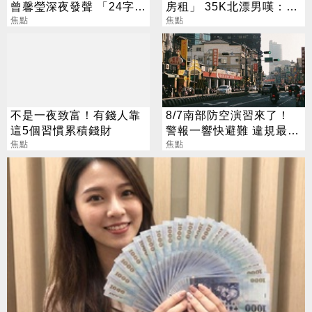
曾馨瑩深夜發聲 「24字」
房租」 35K北漂男嘆：該
吐盡最心繫的事
焦點
搬回南部？
焦點
不是一夜致富！有錢人靠
8/7南部防空演習來了！
這5個習慣累積錢財
警報一響快避難 違規最高
焦點
開罰15萬
焦點