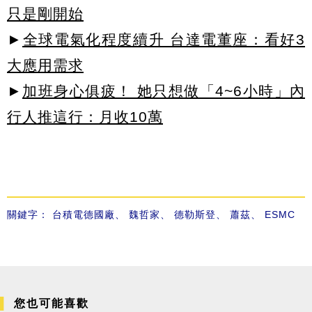
只是剛開始
►
全球電氣化程度續升 台達電董座：看好3
大應用需求
►
加班身心俱疲！ 她只想做「4~6小時」內
行人推這行：月收10萬
關鍵字：
台積電德國廠
、
魏哲家
、
德勒斯登
、
蕭茲
、
ESMC
您也可能喜歡