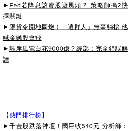
►
Fed若降息該賣股避風頭？ 策略師揭2抉
擇關鍵
►
限貸令開地圖炮！「這群人」無辜躺槍 他
喊金融股會飛
►
離岸風電白花9000億？經部：完全錯誤解
讀
【熱門排行榜】
►
千金股跌落神壇！國巨收540元 分析師：