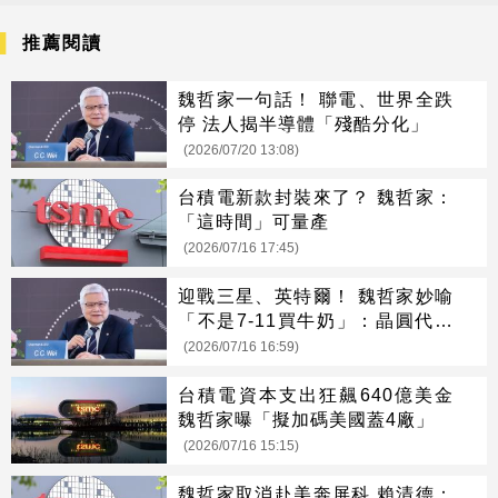
推薦閱讀
魏哲家一句話！ 聯電、世界全跌
停 法人揭半導體「殘酷分化」
(2026/07/20 13:08)
台積電新款封裝來了？ 魏哲家：
「這時間」可量產
(2026/07/16 17:45)
迎戰三星、英特爾！ 魏哲家妙喻
「不是7-11買牛奶」：晶圓代工
沒有捷徑
(2026/07/16 16:59)
台積電資本支出狂飆640億美金
魏哲家曝「擬加碼美國蓋4廠」
(2026/07/16 15:15)
魏哲家取消赴美奔屏科 賴清德：