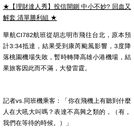
★【理財達人秀】投信開鍘 中小不妙? 回血又
解套 清單勝利組
★
華航CI782航班從胡志明市飛往台北，原本預
計3:34抵達，結果受到康芮颱風影響，3度降
落桃園機場失敗，暫時轉降高雄小港機場，結
果旅客因此而不滿，大發雷霆。
記者vs.同班機乘客：「你在飛機上有聽到什麼
人在大吼大叫嗎？表達不高興之類的，（有，
我們在等待的時候。）」