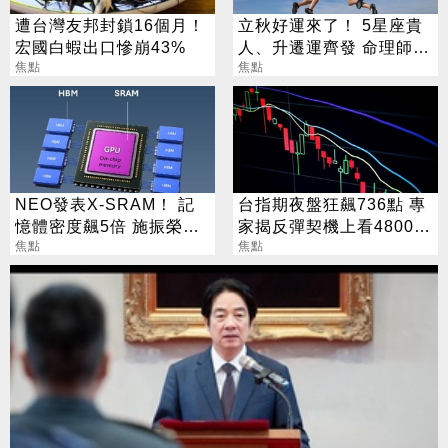
遭台灣友邦封鎖16個月！
立秋好運來了！ 5星座貴
宏國白蝦出口慘崩43%
人、升遷運齊發 命理師：
焦點
把握黃金轉運期
焦點
NEO發表X-SRAM！ 記
台指期夜盤狂飆736點 專
憶體密度飆5倍 施振榮：
家揭反彈契機上看48000
半導體迎新革命
焦點
點
焦點