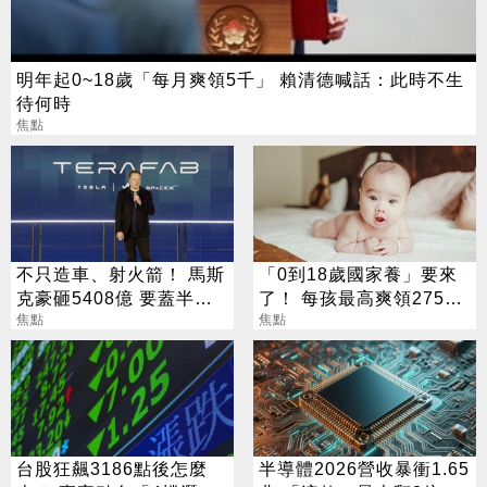
明年起0~18歲「每月爽領5千」 賴清德喊話：此時不生
待何時
焦點
不只造車、射火箭！ 馬斯
「0到18歲國家養」要來
克豪砸5408億 要蓋半導
了！ 每孩最高爽領275萬
體園區
焦點
0至6歲月領1萬元
焦點
台股狂飆3186點後怎麼
半導體2026營收暴衝1.65