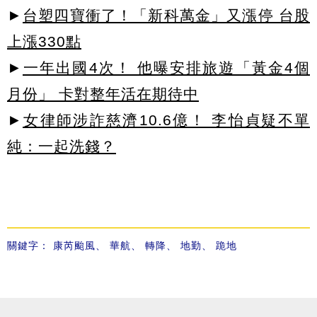
►
台塑四寶衝了！「新科萬金」又漲停 台股
上漲330點
►
一年出國4次！ 他曝安排旅遊「黃金4個
月份」 卡對整年活在期待中
►
女律師涉詐慈濟10.6億！ 李怡貞疑不單
純：一起洗錢？
關鍵字：
康芮颱風
、
華航
、
轉降
、
地勤
、
跪地