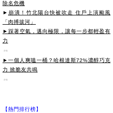
除名危機
►
崩潰！竹北陽台快被吹走 住戶上演颱風
「肉搏拔河」
►踩著空氣，邁向極限，讓每一步都輕盈有
力
PR
►一個人爽嗑一桶？哈根達斯72%濃醇巧克
力 掀脆友共鳴
PR
【熱門排行榜】