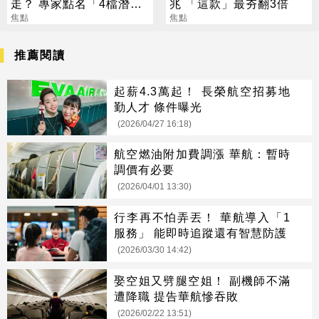
走？ 專家點名「4檔潛力
兆 「這款」最夯翻3倍
股」：跌深別急賣
焦點
焦點
推薦閱讀
起薪4.3萬起！ 長榮航空招募地
勤人才 條件曝光
(2026/04/27 16:18)
航空燃油附加費調漲 華航：暫時
調價有必要
(2026/04/01 13:30)
行李再不怕弄丟！ 華航導入「1
服務」 能即時追蹤還有智慧防護
(2026/03/30 14:42)
娶空姐又劈腿空姐！ 副機師不滿
遭降職 提告華航慘吞敗
(2026/02/22 13:51)