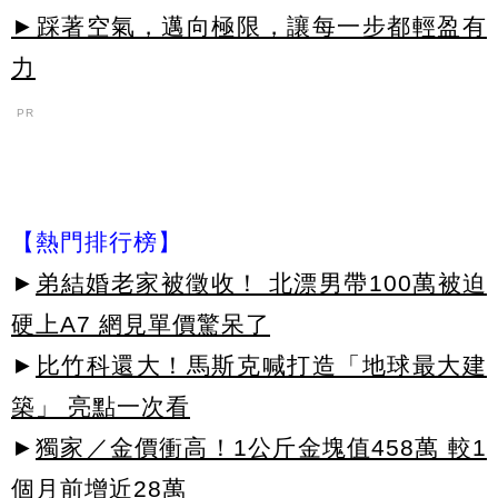
►踩著空氣，邁向極限，讓每一步都輕盈有
力
PR
【熱門排行榜】
►
弟結婚老家被徵收！ 北漂男帶100萬被迫
硬上A7 網見單價驚呆了
►
比竹科還大！馬斯克喊打造「地球最大建
築」 亮點一次看
►
獨家／金價衝高！1公斤金塊值458萬 較1
個月前增近28萬