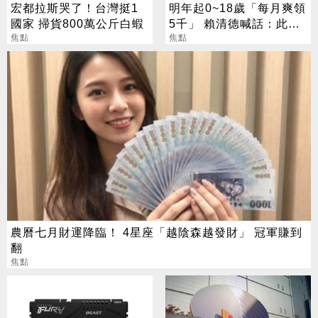
宏都拉斯哭了！台灣挺1
明年起0~18歲「每月爽領
國家 掃貨800萬公斤白蝦
5千」 賴清德喊話：此時
焦點
不生待何時
焦點
農曆七月財運降臨！ 4星座「越陰森越發財」 冠軍賺到
翻
焦點