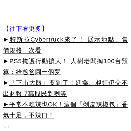
【往下看更多】
►
特斯拉Cybertruck來了！ 展示地點、售
價規格一次看
►
PS5掩護行動擴大！ 大樹老闆掏100台預
算：給爸爸圓一個夢
►
「下市大限」要到了！廷鑫、昶虹仍交不
出財報 7萬股民剉咧等
►平常不吃辣也OK！這個「剝皮辣椒包」香
氣十足，不辣口！
PR