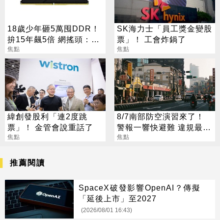
18歲少年砸5萬囤DDR！
SK海力士「員工獎金變股
拚15年飆5倍 網搖頭：會
票」！ 工會炸鍋了
報廢
焦點
焦點
緯創發股利「連2度跳
8/7南部防空演習來了！
票」！ 金管會說重話了
警報一響快避難 違規最高
焦點
開罰15萬
焦點
推薦閱讀
SpaceX破發影響OpenAI？傳擬
「延後上市」至2027
(2026/08/01 16:43)