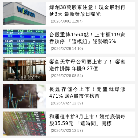
緯創38萬股東注意！現金股利再
延3天 最新發放日曝光
(2026/08/01 11:07)
台股重摔1564點！上市櫃119家
吞跌停 「這模組」逆勢噴6%
(2026/07/29 14:10)
饗食天堂母公司要上市了！ 饗賓
送件掛牌 年賺9.27億
(2026/07/28 08:54)
長鑫存儲今上市！開盤就爆漲
471% 居A股市值榜首
(2026/07/27 12:39)
和運租車拚8月上市！競拍底價每
股35.59元 「這時間」開標
(2026/07/23 12:57)