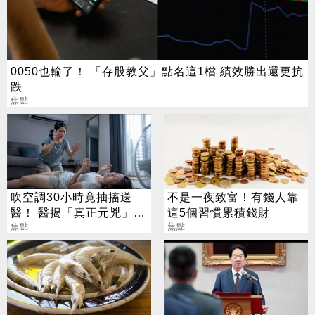
0050也輸了！ 「存股教父」點名這1檔 績效勝出還更抗
跌
焦點
吹空調30小時竟抽搐送
不是一夜致富！有錢人靠
醫！ 醫揭「真正元兇」：
這5個習慣累積錢財
不是冷氣
焦點
焦點