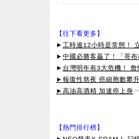
【往下看更多】
►
工時逾12小時是常態！ 
►
中國必勝客贏了！「哥布
►
台灣明年有3大危機！ 
►報復性熬夜 癌細胞數攀
►高油高酒精 加速癌上身
P
【熱門排行榜】
►
NEO發表X-SRAM！