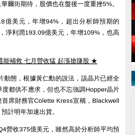
足華爾街期待，股價也在盤後一度重挫5%。
0.8億美元，年增94%，超出分析師預期的
，淨利潤193.09億美元，年增109%，也高
還能補救 七月營收猛 起漲搶賺股
★
ll晶片動態，根據黃仁勳的說法，該晶片已經全
度都供不應求，但也不忘強調Hopper晶片
官Colette Kress宣稱，Blackwell
，預計明年加速出貨。
Q4營收375億美元，雖然高於分析師平均預