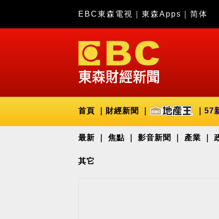
EBC東森電視
｜
東森Apps
｜
简体
首頁
財經新聞
57
最新
焦點
影音新聞
產業
其它