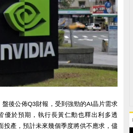
0日）盤後公佈Q3財報，受到強勁的AI晶片需求
測皆優於預期，執行長黃仁勳也釋出利多透
前已全面投產，預計未來幾個季度將供不應求，儘