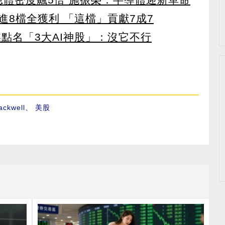
8檔全獲利 「這檔」貢獻7成7
點名「3大AI神股」：沒它不行
ackwell
、
美股