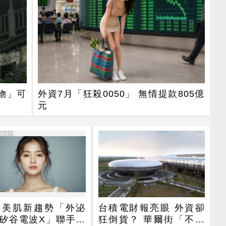
食物」可
外資7月「狂殺0050」 無情提款805億
元
谷電波X
26美肌新趨勢「外泌
台積電財報亮眼 外資卻
矽谷電波X」聯手，
狂倒貨？ 華爾街「不買