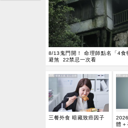
8/13鬼門開！ 命理師點名「4
避煞 22禁忌一次看
PR
PR
PR・安達人壽 安心抗癌
PR・矽
三餐外食 暗藏致癌因子
20
體＋