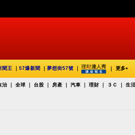
新聞王
57爆新聞
夢想街57號
更多+
政治
全球
台股
房產
汽車
理財
３Ｃ
生