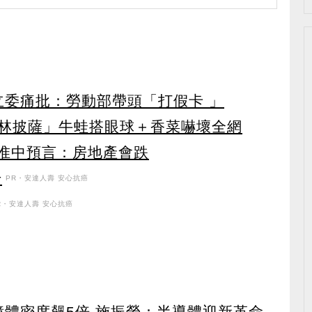
立委痛批：勞動部帶頭「打假卡 」
林披薩」牛蛙搭眼球＋香菜嚇壞全網
詹惟中預言：房地產會跌
升
PR・安達人壽 安心抗癌
R・安達人壽 安心抗癌
 記憶體密度飆5倍 施振榮：半導體迎新革命