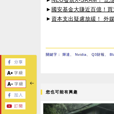
►
國安基金大賺近百億！買進
►
資本支出疑慮放緩！ 外媒
關鍵字：
輝達
、
Nvidia
、
Q3財報
、
Bl
您也可能有興趣