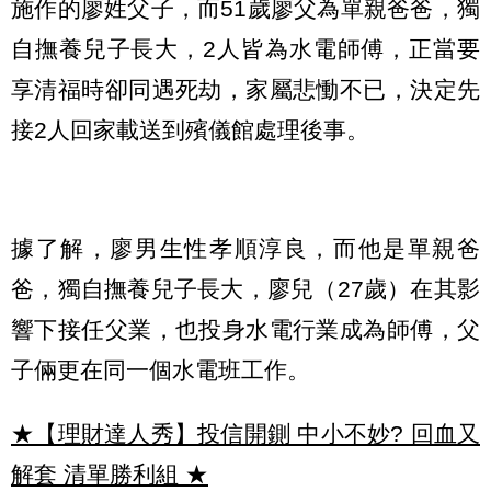
施作的廖姓父子，而51歲廖父為單親爸爸，獨
自撫養兒子長大，2人皆為水電師傅，正當要
享清福時卻同遇死劫，家屬悲慟不已，決定先
接2人回家載送到殯儀館處理後事。
據了解，廖男生性孝順淳良，而他是單親爸
爸，獨自撫養兒子長大，廖兒（27歲）在其影
響下接任父業，也投身水電行業成為師傅，父
子倆更在同一個水電班工作。
★【理財達人秀】投信開鍘 中小不妙? 回血又
解套 清單勝利組
★