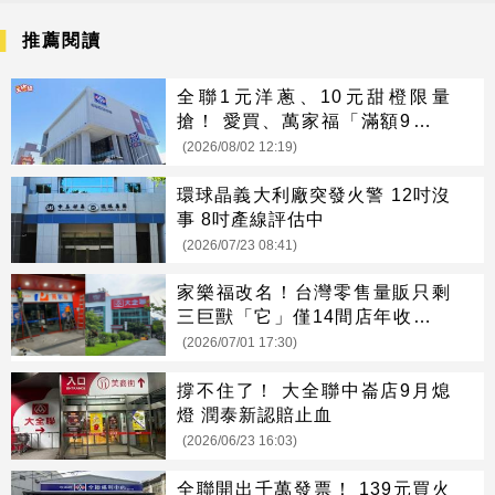
推薦閱讀
全聯1元洋蔥、10元甜橙限量
搶！ 愛買、萬家福「滿額9折」
中元優惠一次看
(2026/08/02 12:19)
環球晶義大利廠突發火警 12吋沒
事 8吋產線評估中
(2026/07/23 08:41)
家樂福改名！台灣零售量販只剩
三巨獸「它」僅14間店年收破千
億
(2026/07/01 17:30)
撐不住了！ 大全聯中崙店9月熄
燈 潤泰新認賠止血
(2026/06/23 16:03)
全聯開出千萬發票！ 139元買火