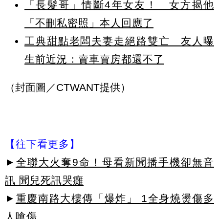
「長髮哥」情斷4年女友！ 女方揭他
「不刪私密照」本人回應了
工典甜點老闆夫妻走絕路雙亡 友人曝
生前近況：賣車賣房都還不了
（封面圖／CTWANT提供）
【往下看更多】
►
全聯大火奪9命！母看新聞播手機卻無音
訊 聞兒死訊哭癱
►
重慶南路大樓傳「爆炸」 1全身燒燙傷多
人嗆傷