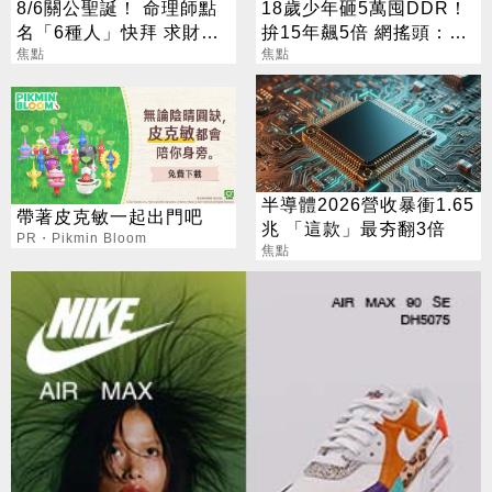
8/6關公聖誕！ 命理師點
18歲少年砸5萬囤DDR！
名「6種人」快拜 求財求
拚15年飆5倍 網搖頭：會
職保平安
焦點
報廢
焦點
半導體2026營收暴衝1.65
帶著皮克敏一起出門吧
兆 「這款」最夯翻3倍
PR・Pikmin Bloom
焦點