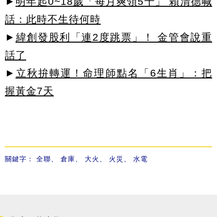
►
明年起0~18歲「每月爽領5千」 賴清德喊
話：此時不生待何時
►
緯創發股利「連2度跳票」！ 金管會說重
話了
►
立秋拚轉運！命理師點名「6生肖」：把
握黃金7天
關鍵字：
全聯
、
倉庫
、
大火
、
火災
、
水電