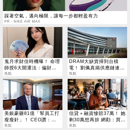
踩著空氣，邁向極限，讓每一步都輕盈有力
PR・NIKE AIR MAX
鬼月求財佳時機曝！ 命理
DRAM大缺貨掃到台積
師授6大開運法：偏財
電！ 劉佩真揭供應鏈連鎖
「用想的」就行
焦點
效應
焦點
美銀豪砸81億「幫員工打
信貸＋融資慘賠37萬！ 她
瘦瘦針」！ CEO讚：一
剩30萬想再拚 網勸：買買
項值得的投資
焦點
ETF就好
焦點