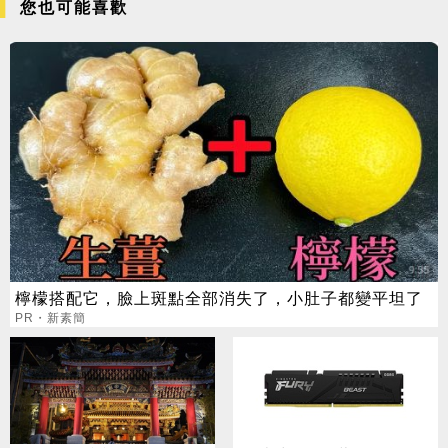
您也可能喜歡
檸檬搭配它，臉上斑點全部消失了，小肚子都變平坦了
PR・新素簡