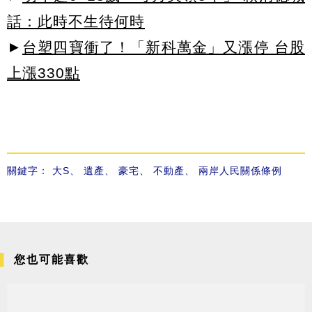
話：此時不生待何時
►
台塑四寶衝了！「新科萬金」又漲停 台股
上漲330點
關鍵字：
大S
、
遺產
、
豪宅
、
不動產
、
兩岸人民關係條例
您也可能喜歡