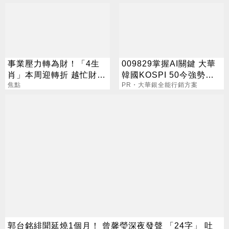
事業壓力轉為財！「4生
009829掌握AI關鍵 大華
肖」本周迎轉折 越忙財運
韓國KOSPI 50今強勢開
越旺
焦點
募
PR・大華銀全能行銷方案
郭台銘緋聞延燒1個月！ 曾馨瑩深夜發聲 「24字」 吐