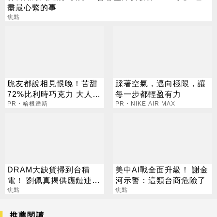
盡最心繫的事
焦點
脆友都說相見恨晚！苦甜
踩著空氣，邁向極限，讓
72%比利時巧克力 大人味
每一步都輕盈有力
爆紅！
PR・哈根達斯
PR・NIKE AIR MAX
DRAM大缺貨掃到台積
美中AI戰全面升級！ 謝金
電！ 劉佩真揭供應鏈連鎖
河示警：這類台商危險了
效應
焦點
焦點
推薦閱讀