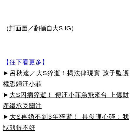
（封面圖／翻攝自大S IG）
【往下看更多】
►
呂秋遠／大S猝逝！揭法律現實 孩子監護
權恐歸汪小菲
►
大S因病猝逝！ 傳汪小菲急飛來台 上億財
產繼承受關注
►
大S再婚不到3年猝逝！ 具俊曄心碎：我
狀態很不好