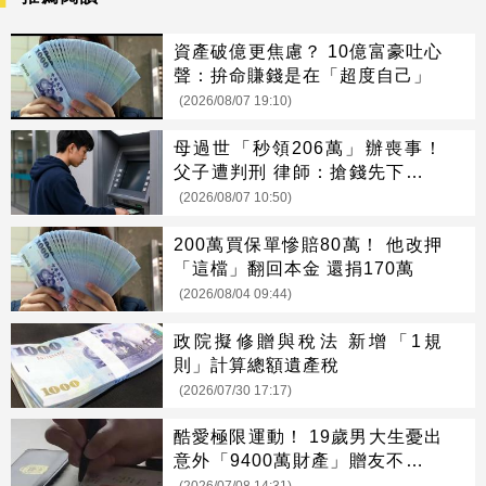
資產破億更焦慮？ 10億富豪吐心
聲：拚命賺錢是在「超度自己」
(2026/08/07 19:10)
母過世「秒領206萬」辦喪事！
父子遭判刑 律師：搶錢先下手是
罪
(2026/08/07 10:50)
200萬買保單慘賠80萬！ 他改押
「這檔」翻回本金 還捐170萬
(2026/08/04 09:44)
政院擬修贈與稅法 新增「1規
則」計算總額遺產稅
(2026/07/30 17:17)
酷愛極限運動！ 19歲男大生憂出
意外「9400萬財產」贈友不給父
母