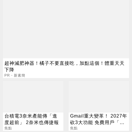
超神減肥神器！橘子不要直接吃，加點這個！體重天天
下降
PR・新素簡
台積電3奈米產能傳「進
Gmail重大變革！ 2027年
度超前」 2奈米也傳捷報
砍3大功能 免費用戶「這
焦點
好康」不能用了
焦點