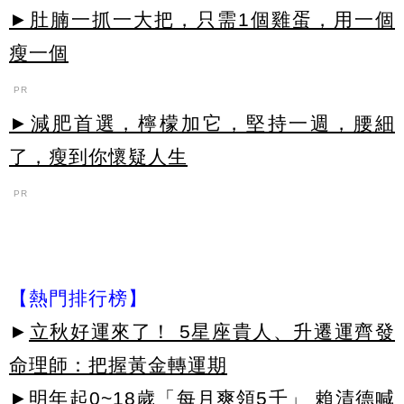
►肚腩一抓一大把，只需1個雞蛋，用一個
瘦一個
PR
►減肥首選，檸檬加它，堅持一週，腰細
了，瘦到你懷疑人生
PR
【熱門排行榜】
►
立秋好運來了！ 5星座貴人、升遷運齊發
命理師：把握黃金轉運期
►
明年起0~18歲「每月爽領5千」 賴清德喊