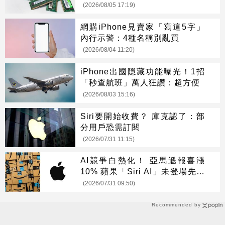
(2026/08/05 17:19)
網購iPhone見賣家「寫這5字」
內行示警：4種名稱別亂買
(2026/08/04 11:20)
iPhone出國隱藏功能曝光！1招
「秒查航班」萬人狂讚：超方便
(2026/08/03 15:16)
Siri要開始收費？ 庫克認了：部
分用戶恐需訂閱
(2026/07/31 11:15)
AI競爭白熱化！ 亞馬遜報喜漲
10% 蘋果「Siri AI」未登場先摔
8%
(2026/07/31 09:50)
Recommended by