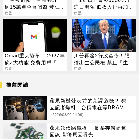
砸15萬買全台個資 黃仁
這日開領 低收入戶再加碼
勳、張麗善也受害
焦點
2000元
焦點
Gmail重大變革！ 2027年
川普再簽2行政命令！限
砍3大功能 免費用戶「這
縮出生公民權 禁止「生育
好康」不能用了
焦點
旅遊」
焦點
推薦閱讀
蘋果新機發表前的荒謬危機？ 獨
立記者爆料：台積電在等DRAM
(2026/08/06 14:09)
蘋果砍價踢鐵板！ 長鑫存儲硬氣
回絕 背後原因曝光