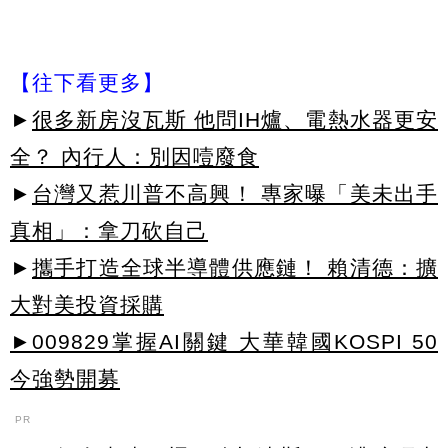
【往下看更多】
►
很多新房沒瓦斯 他問IH爐、電熱水器更安
全？ 內行人：別因噎廢食
►
台灣又惹川普不高興！ 專家曝「美未出手
真相」：拿刀砍自己
►
攜手打造全球半導體供應鏈！ 賴清德：擴
大對美投資採購
►009829掌握AI關鍵 大華韓國KOSPI 50
今強勢開募
PR