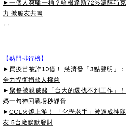
►一個人爽嗑一桶？哈根達斯72%濃醇巧克
力 掀脆友共鳴
PR
【熱門排行榜】
►
買疫苗被詐10億！ 慈濟發「3點聲明」：
全力捍衛捐款人權益
►
聚餐被親戚酸「台大的還找不到工作」！
媽一句神回戰場秒靜音
►
CCL火燒上游！ 「化學老手」被逼成神隊
友 5台廠默默發財