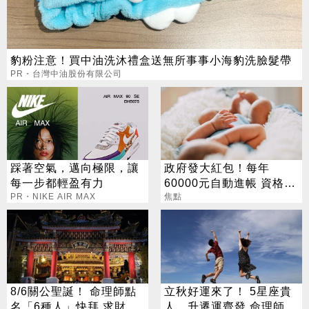
豹粉注意！買中油洗沐禮盒送無所事事小海豹洗臉髮帶
PR・台灣中油股份有限公司
踩著空氣，邁向極限，讓
政府發大紅包！每年
每一步都輕盈有力
60000元自動進帳 資格一
PR・NIKE AIR MAX
次看
焦點
8/6關公聖誕！ 命理師點
立秋好運來了！ 5星座貴
名「6種人」快拜 求財求
人、升遷運齊發 命理師：