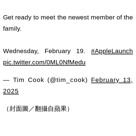
Get ready to meet the newest member of the
family.
Wednesday, February 19.
#AppleLaunch
pic.twitter.com/0ML0NfMedu
— Tim Cook (@tim_cook)
February 13,
2025
（封面圖／翻攝自蘋果）