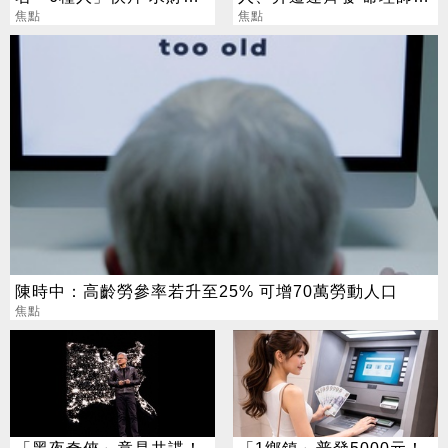
職保平安
焦點
把握黃金轉運期
焦點
陳時中：高齡勞參率若升至25% 可增70萬勞動人口
焦點
「黑夜奇俠」竟是共諜！
「1鄉鎮」普發5000元！