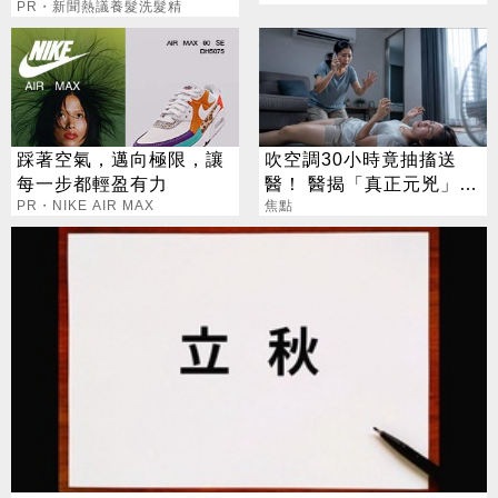
PR・新聞熱議養髮洗髮精
踩著空氣，邁向極限，讓
吹空調30小時竟抽搐送
每一步都輕盈有力
醫！ 醫揭「真正元兇」：
PR・NIKE AIR MAX
不是冷氣
焦點