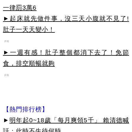
一律罰3萬6
►起床就先做件事，沒三天小腹就不見了!
肚子一天天變小！
PR
►一週有感！肚子整個都消下去了！免節
食，排空順暢就夠
PR
【熱門排行榜】
►
明年起0~18歲「每月爽領5千」 賴清德喊
話：此時不生待何時