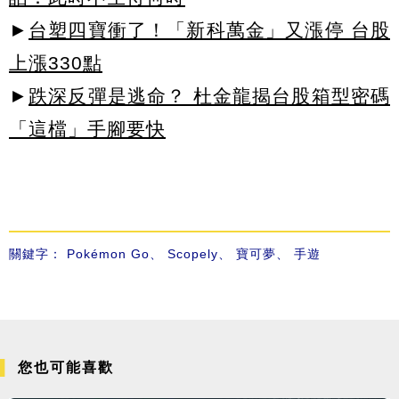
►
台塑四寶衝了！「新科萬金」又漲停 台股
上漲330點
►
跌深反彈是逃命？ 杜金龍揭台股箱型密碼
「這檔」手腳要快
關鍵字：
Pokémon Go
、
Scopely
、
寶可夢
、
手遊
您也可能喜歡