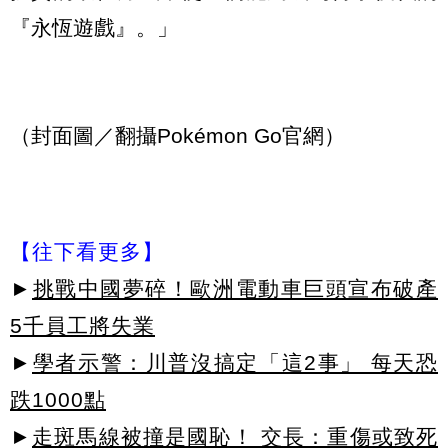
『永恆遊戲』。」
（封面圖／翻攝Pokémon Go官網）
【往下看更多】
►
挑戰中國夢碎！歐洲電動車巨頭宣布破產
5千員工將失業
►
學者示警：川普沒搞定「這2事」 每天恐
跌1000點
►
走斑馬線被撞是國恥！ 交長：重傷或致死