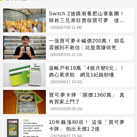
Switch 2搶購潮養肥山寨集團！
韓姓三兄弟狂賣假寶可夢 侵權
市值達3498萬
(2026/07/30 11:48)
一張寶可夢卡喊價200萬！ 胡瓜
震撼到不敢信：比股票賺得兇
(2026/07/25 22:19)
孩帳戶有19萬「4個月變0元」！
媽心累求助 網見1紀錄秒懂
(2026/06/17 10:42)
寶可夢卡牌「開價1360萬」 真
有買家上門了
(2025/10/28 09:16)
10年飆漲80倍！ 這張「寶可夢
卡牌」 拍出天價1.2億
(2025/09/22 15:34)