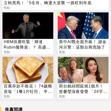
立秋黑馬！「5生肖」轉運大逆襲 一路旺到年底
焦點
HBM供應吃緊「輝達
美中AI戰全面升級！ 謝金
Rubin擬降規」？ 高盛反
河示警：這類台商危險了
讚記憶體：牛市才開始
焦點
焦點
百萬存款不敢花！ 74歲獨
郭台銘緋聞延燒1個月！
居翁「1餐1片吐司」 半年
曾馨瑩深夜發聲 「24字」
暴瘦嚇壞女兒
焦點
吐盡最心繫的事
焦點
推薦閱讀