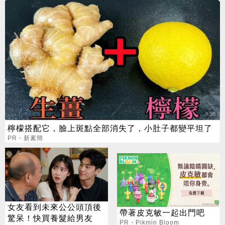
檸檬搭配它，臉上斑點全部消失了，小肚子都變平坦了
PR・新素簡
女友看到未來公公頭頂後
帶著皮克敏一起出門吧
驚呆！快買養髮給男友
PR・Pikmin Bloom