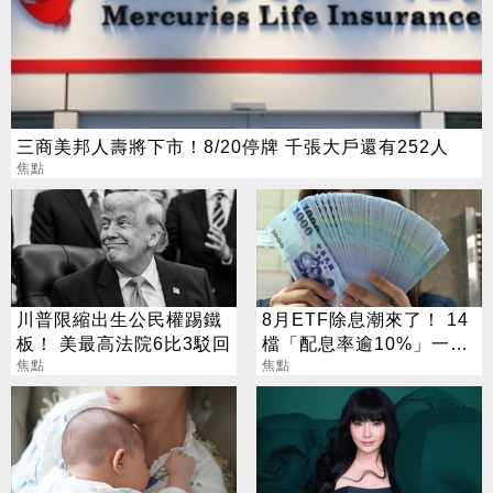
三商美邦人壽將下市！8/20停牌 千張大戶還有252人
焦點
川普限縮出生公民權踢鐵
8月ETF除息潮來了！ 14
板！ 美最高法院6比3駁回
檔「配息率逾10%」一次
焦點
看
焦點