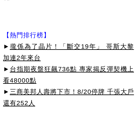
【熱門排行榜】
►
攏係為了晶片！「斷交19年」 哥斯大黎
加連2年來台
►
台指期夜盤狂飆736點 專家揭反彈契機上
看48000點
►
三商美邦人壽將下市！8/20停牌 千張大戶
還有252人