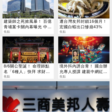
建築師之死掀風暴！ 百億
遭台灣友邦封鎖16個月！
青埔案卡關內幕曝光 中
宏國白蝦出口慘崩43%
央、地方互踢皮球
焦點
焦點
8/6關公聖誕！ 命理師點
境外抖內誘台青！ 國台辦
名「6種人」快拜 求財求
允專人授課 建親中網紅大
職保平安
焦點
軍
焦點