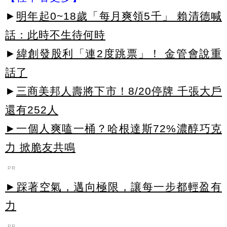
►
明年起0~18歲「每月爽領5千」 賴清德喊
話：此時不生待何時
►
緯創發股利「連2度跳票」！ 金管會說重
話了
►
三商美邦人壽將下市！8/20停牌 千張大戶
還有252人
►一個人爽嗑一桶？哈根達斯72%濃醇巧克
力 掀脆友共鳴
PR
►踩著空氣，邁向極限，讓每一步都輕盈有
力
PR