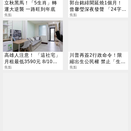
立秋黑馬！「5生肖」轉
郭台銘緋聞延燒1個月！
運大逆襲 一路旺到年底
曾馨瑩深夜發聲 「24字」
焦點
吐盡最心繫的事
焦點
高雄人注意！ 「這社宅」
川普再簽2行政命令！限
月租最低3590元 8/10起
縮出生公民權 禁止「生育
放申請
焦點
旅遊」
焦點