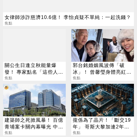
女律師涉詐慈濟10.6億！ 李怡貞疑不單純：一起洗錢？
焦點
關公生日逢立秋能量爆
郭台銘婚姻風波傳「破
發！ 專家點名「這些人」
冰」！ 曾馨瑩身體亮紅燈
別亂拜
焦點
18年婚姻驚傳出現轉機
焦點
建築師之死掀風暴！ 百億
攏係為了晶片！「斷交19
青埔案卡關內幕曝光 中
年」 哥斯大黎加連2年來
央、地方互踢皮球
焦點
台
焦點