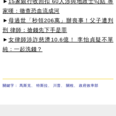
►
15家銀行收回扣 60人涉與地政士勾結 專
家嘆：徹查恐血流成河
►
母過世「秒領206萬」辦喪事！父子遭判
刑 律師：搶錢先下手是罪
►
女律師涉詐慈濟10.6億！ 李怡貞疑不單
純：一起洗錢？
關鍵字：
馬斯克
、
特斯拉
、
川普
、
關稅
、
政府效率部