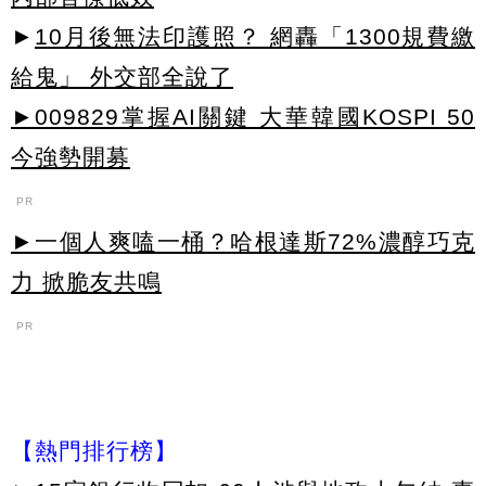
►
10月後無法印護照？ 網轟「1300規費繳
給鬼」 外交部全說了
►009829掌握AI關鍵 大華韓國KOSPI 50
今強勢開募
PR
►一個人爽嗑一桶？哈根達斯72%濃醇巧克
力 掀脆友共鳴
PR
【熱門排行榜】