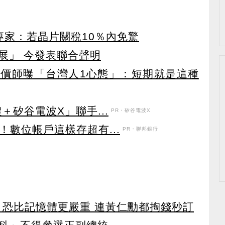
專家：若晶片關稅10％內免驚
展」 今發表聯合聲明
價師曝「台灣人1心態」：短期就是這種
＋矽谷電波X」聯手...
PR・矽谷電波X
！數位帳戶這樣存超有...
PR・聯邦銀行
 恐比記憶體更嚴重 連黃仁勳都掏錢秒訂