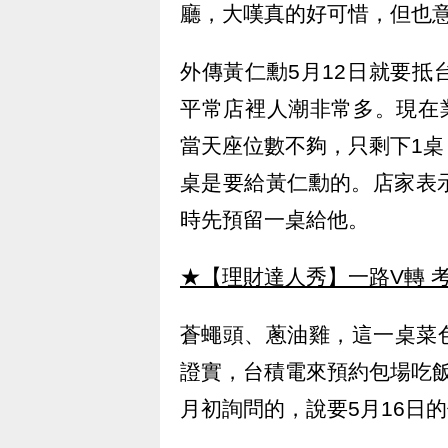
廳，大嘆真的好可惜，但也
外傳黃仁勳5月12日就要
平常店裡人潮非常多。現在
當天座位數不夠，只剩下1
桌是要給黃仁勳的。店家表
時先預留一桌給他。
★【理財達人秀】一路V轉 考
蒼蠅頭、蔥油雞，這一桌菜
證實，台積電來預約包場吃
月初詢問的，說要5月16日