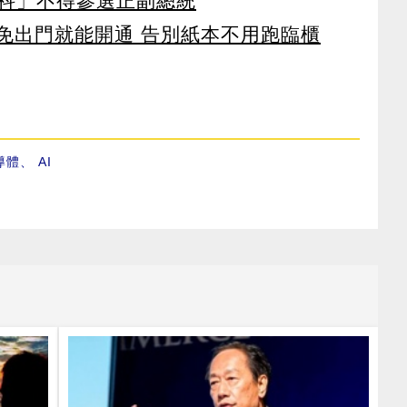
科」不得參選正副總統
 免出門就能開通 告別紙本不用跑臨櫃
導體
、
AI