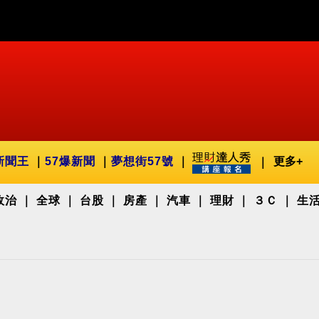
新聞王
57爆新聞
夢想街57號
更多+
政治
全球
台股
房產
汽車
理財
３Ｃ
生