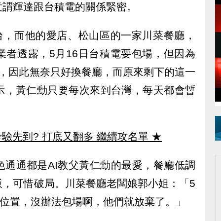
意謂輝達跟台積電的關係緊密。
抵台，而他的愛店、松山區的一家川菜餐廳，
業者透露，5月16日台積電要包場，但因為
桌，因此無奈只好換餐廳，而原來剩下的這一
示，黃仁勳只要每次來到台灣，每天都會暫
驗先到? 打底又翻多 繼續攻名單
★
色通通都是AI教父黃仁勳的最愛，餐廳低調
飯，可惜破局。川菜餐廳老闆娘郭小姐：「5
的位置，沒辦法包場啊，他們就放棄了。」