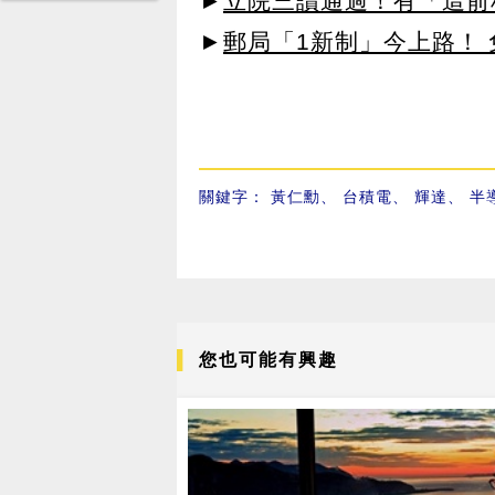
►
立院三讀通過！有「這前
►
郵局「1新制」今上路！
關鍵字：
黃仁勳
、
台積電
、
輝達
、
半
您也可能有興趣