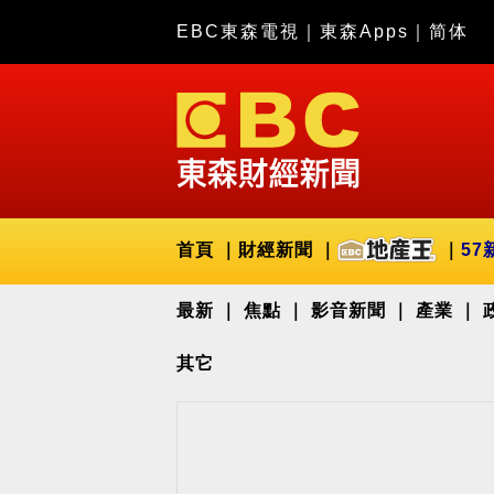
EBC東森電視
｜
東森Apps
｜
简体
首頁
財經新聞
57
最新
焦點
影音新聞
產業
其它