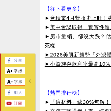
【往下看更多】
►
台積電4月營收史上旺！
►
美中會談取得「實質性進
►
房市量縮、卻沒大跌？估
死樣
►2026美肌新趨勢「外泌體
►小資族存款利率最高10%
【熱門排行榜】
►
「這材料」缺30%無解！