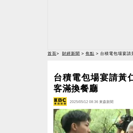
首頁
>
財經新聞
>
焦點
> 台積電包場宴請
台積電包場宴請黃
客滿換餐廳
2025/05/12 08:36
東森新聞