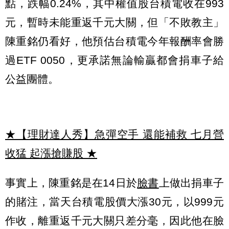
點，跌幅0.24%，其中權值股台積電收在993
元，暫時未能重返千元大關，但「不敗教主」
陳重銘仍看好，他預估台積電今年報酬率會勝
過ETF 0050，更承諾無論輸贏都會捐車子給
公益團體。
★【理財達人秀】急彈空手 還能補救 七月營
收猛 起漲搶賺股
★
事實上，陳重銘是在14日於
臉書
上做出捐車子
的賭注，當天台積電股價大漲30元，以999元
作收，離重返千元大關只差分毫，因此他在臉