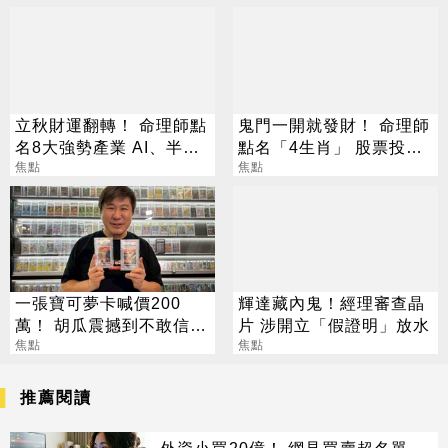
立秋財運翻轉！ 命理師點
鬼門一開就發財！ 命理師
名8大強勢產業 AI、半導
點名「4生肖」 股票投資
體成最強黑馬
焦點
大翻身
焦點
一張寶可夢卡喊價200
輝達藏內鬼！經理審查晶
萬！ 胡瓜震撼到不敢信：
片 涉開立「假證明」放水
比股票賺得兇
焦點
焦點
推薦閱讀