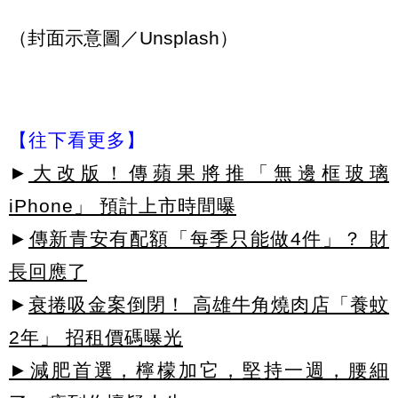
（封面示意圖／Unsplash）
【往下看更多】
►
大改版！傳蘋果將推「無邊框玻璃
iPhone」 預計上市時間曝
►
傳新青安有配額「每季只能做4件」？ 財
長回應了
►
衰捲吸金案倒閉！ 高雄牛角燒肉店「養蚊
2年」 招租價碼曝光
►減肥首選，檸檬加它，堅持一週，腰細