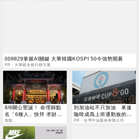
009829掌握AI關鍵 大華韓國KOSPI 50今強勢開募
PR・大華銀全能行銷方案
8/6關公聖誕！ 命理師點
到加油站不只加油 來速
名「6種人」快拜 求財求
咖啡成爲上班通勤族的新
職保平安
焦點
選擇
PR・台灣中油股份有限公司