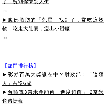
了，瘦到你懷疑人生
PR
►腹部脂肪的「剋星」找到了，常吃這幾
物，吃走大肚囊，瘦出小蠻腰
PR
【熱門排行榜】
►
彩券百萬大獎誰在中？財政部：「這類
人」占逾6成
►
台積電3奈米產能傳「進度超前」 2奈米
也傳捷報