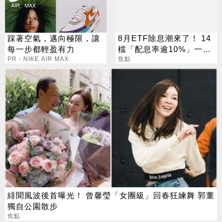
踩著空氣，邁向極限，讓
8月ETF除息潮來了！ 14
每一步都輕盈有力
檔「配息率逾10%」一次
PR・NIKE AIR MAX
看
焦點
緋聞風波後首曝光！ 曾馨瑩「女團級」回春狂練舞 郭董
獨自公園散步
焦點