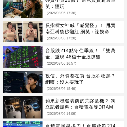
外資小買20億！ 網見買賣超名單
笑：懂玩
(2026/08/06 17:36)
反指標女神喊「感覺怪」！ 甩賣
南亞科後秒翻紅 網笑：謝饒命
(2026/08/06 17:28)
台股跌214點守住季線！ 「雙萬
金」重現 48檔千金股撐盤
(2026/08/06 16:57)
投信、外資都在買 台股卻收黑？
網嘆：沒人要玩了
(2026/08/06 15:49)
蘋果新機發表前的荒謬危機？ 獨
立記者爆料：台積電在等DRAM
(2026/08/06 14:09)
台積電尾盤挨刀！台股收跌214