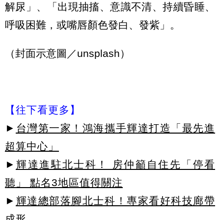
解尿」、「出現抽搐、意識不清、持續昏睡、
呼吸困難，或嘴唇顏色發白、發紫」。
（封面示意圖／unsplash）
【往下看更多】
►
台灣第一家！鴻海攜手輝達打造「最先進
超算中心」
►
輝達進駐北士科！ 房仲籲自住先「停看
聽」 點名3地區值得關注
►
輝達總部落腳北士科！專家看好科技廊帶
成形