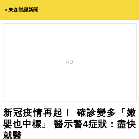
＜東森財經新聞
新冠疫情再起！ 確診變多「嫩
嬰也中標」 醫示警4症狀：盡快
就醫