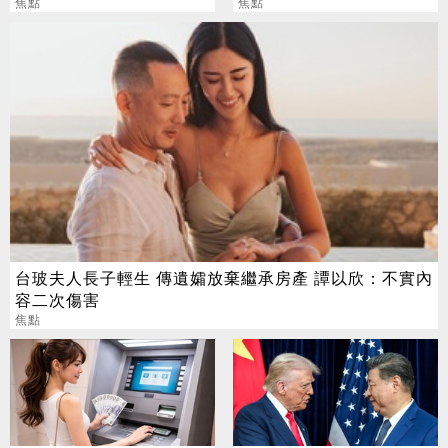
普 直接辭職去炒股
焦點
好康」不能用了
焦點
台玻夫人長子輕生 傳遺孀放棄繼承房產 譚以欣：不實內
容二次傷害
焦點