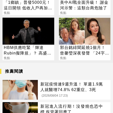
「1鄉鎮」普發5000元！
美中AI戰全面升級！ 謝金
這日開領 低收入戶再加碼
河示警：這類台商危險了
2000元
焦點
焦點
HBM供應吃緊「輝達
郭台銘緋聞延燒1個月！
Rubin擬降規」？ 高盛反
曾馨瑩深夜發聲 「24字」
讚記憶體：牛市才開始
焦點
吐盡最心繫的事
焦點
推薦閱讀
新冠疫情連9週升溫！ 單週1.9萬
人就醫增74.8% 62重症、3死
(2026/08/04 17:23)
新冠進入流行期！沒發燒也恐中
標 疾管署回應了