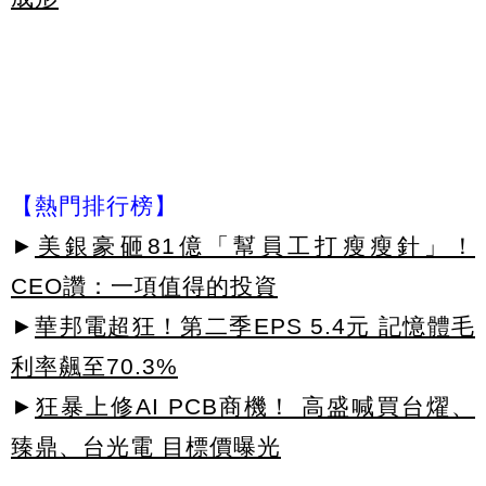
【熱門排行榜】
►
美銀豪砸81億「幫員工打瘦瘦針」！
CEO讚：一項值得的投資
►
華邦電超狂！第二季EPS 5.4元 記憶體毛
利率飆至70.3%
►
狂暴上修AI PCB商機！ 高盛喊買台燿、
臻鼎、台光電 目標價曝光