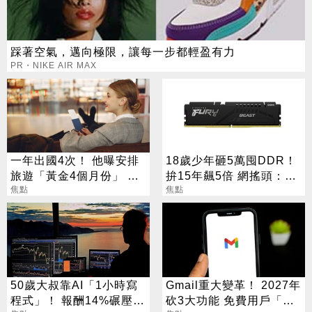
踩著空氣，邁向極限，讓每一步都輕盈有力
PR・NIKE AIR MAX
一年出國4次！ 他曝安排
18歲少年砸5萬囤DDR！
旅遊「黃金4個月份」 卡
拚15年飆5倍 網搖頭：會
對整年活在期待中
焦點
報廢
焦點
50歲大叔靠AI「1小時寫
Gmail重大變革！ 2027年
程式」！ 報酬14%碾壓標
砍3大功能 免費用戶「這