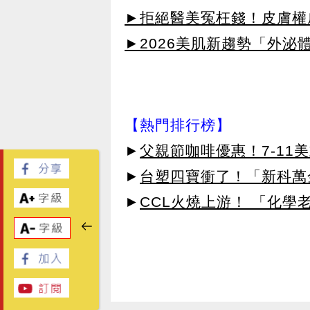
►拒絕醫美冤枉錢！皮膚權威指
►2026美肌新趨勢「外泌體
【熱門排行榜】
►
父親節咖啡優惠！7-11
►
台塑四寶衝了！「新科萬金
►
CCL火燒上游！ 「化學