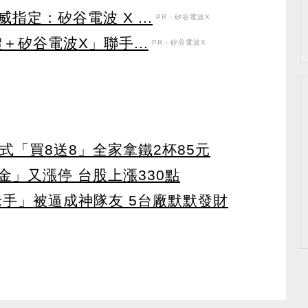
定：矽谷電波 X ...
PR・矽谷電波X
＋矽谷電波X」聯手...
PR・矽谷電波X
美式「買8送8」全家拿鐵2杯85元
」又漲停 台股上漲330點
老手」被逼成神隊友 5台廠默默發財