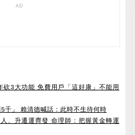
27年砍3大功能 免費用戶「這好康」不能用
領5千」 賴清德喊話：此時不生待何時
貴人、升遷運齊發 命理師：把握黃金轉運