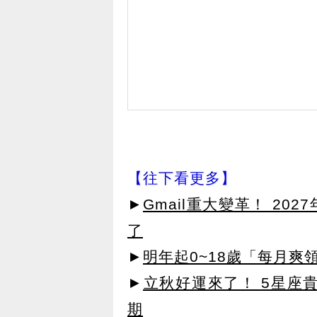
【往下看更多】
►
Gmail重大變革！ 20
了
►
明年起0~18歲「每月爽
►
立秋好運來了！ 5星座
期