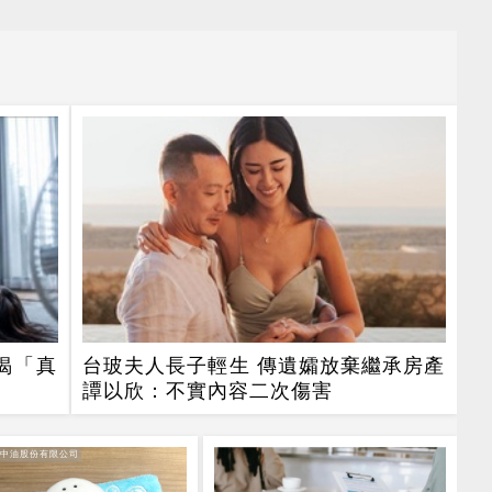
揭「真
台玻夫人長子輕生 傳遺孀放棄繼承房產
譚以欣：不實內容二次傷害
灣中油股份有限公司