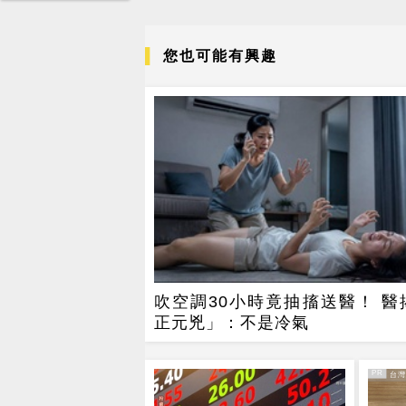
您也可能有興趣
吹空調30小時竟抽搐送醫！ 醫
正元兇」：不是冷氣
PR
PR・台