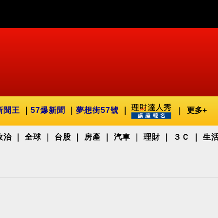
新聞王
57爆新聞
夢想街57號
更多+
政治
全球
台股
房產
汽車
理財
３Ｃ
生