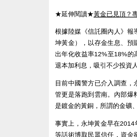
★延伸閱讀★
黃金已見頂？專
根據陸媒《信託圈內人》報
坤黃金），以存金生息、預
出年化收益率12%至18%
退本加利息，吸引不少投資
目前中國警方已介入調查，
管更是落跑到雲南。內部爆
是鍍金的黃銅，所謂的金礦
事實上，永坤黃金早在201
等話術博取民眾信任，資金