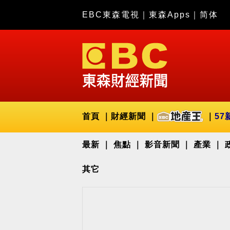
EBC東森電視
｜
東森Apps
｜
简体
首頁
財經新聞
57
最新
焦點
影音新聞
產業
其它