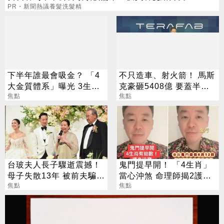
PR・新聞熱議養髮洗髮精
下半年誰最會吸金？ 「4
不只造車、射火箭！ 馬斯
大金質體系」曝光 3生肖
克豪砸5408億 要蓋半導
偏財旺到「錢自己找上
焦點
體園區
焦點
門」
台玻夫人長子驟逝震撼！
鬼門提早開！ 「4生肖」
母子失散13年 被前夫騙
當心沖煞 命理師揭2護身
「愛兒已夭折」
焦點
法寶
焦點