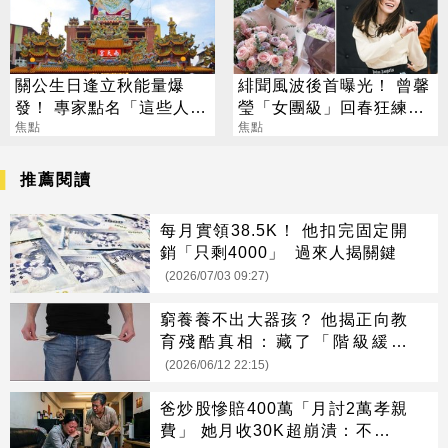
關公生日逢立秋能量爆
緋聞風波後首曝光！ 曾馨
發！ 專家點名「這些人」
瑩「女團級」回春狂練舞
別亂拜
焦點
郭董獨自公園散步
焦點
推薦閱讀
每月實領38.5K！ 他扣完固定開
銷「只剩4000」 過來人揭關鍵
(2026/07/03 09:27)
窮養養不出大器孩？ 他揭正向教
育殘酷真相：藏了「階級緩衝
墊」
(2026/06/12 22:15)
爸炒股慘賠400萬「月討2萬孝親
費」 她月收30K超崩潰：不給要