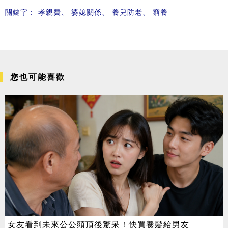
關鍵字：
孝親費
、
婆媳關係
、
養兒防老
、
窮養
您也可能喜歡
女友看到未來公公頭頂後驚呆！快買養髮給男友