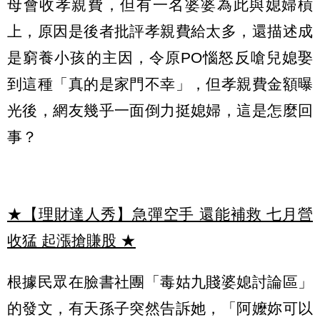
母會收孝親費，但有一名婆婆為此與媳婦槓
上，原因是後者批評孝親費給太多，還描述成
是窮養小孩的主因，令原PO惱怒反嗆兒媳娶
到這種「真的是家門不幸」，但孝親費金額曝
光後，網友幾乎一面倒力挺媳婦，這是怎麼回
事？
★【理財達人秀】急彈空手 還能補救 七月營
收猛 起漲搶賺股
★
根據民眾在臉書社團「毒姑九賤婆媳討論區」
的發文，有天孫子突然告訴她，「阿嬤妳可以