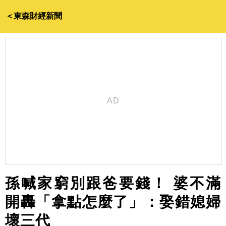
＜東森財經新聞
孫喊家窮別跟爸要錢！ 婆不滿
開轟「拿點怎麼了」：娶錯媳婦
壞三代