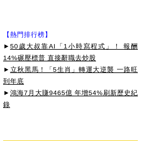
【熱門排行榜】
►
50歲大叔靠AI「1小時寫程式」！ 報酬
14%碾壓標普 直接辭職去炒股
►
立秋黑馬！「5生肖」轉運大逆襲 一路旺
到年底
►
鴻海7月大賺9465億 年增54%刷新歷史紀
錄