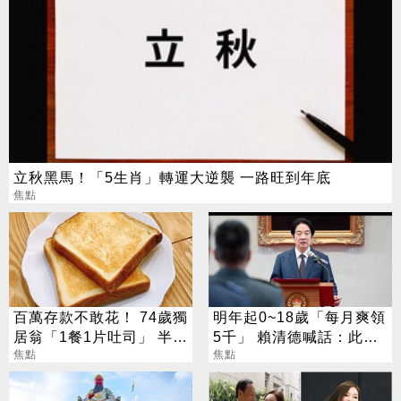
立秋黑馬！「5生肖」轉運大逆襲 一路旺到年底
焦點
百萬存款不敢花！ 74歲獨
明年起0~18歲「每月爽領
居翁「1餐1片吐司」 半年
5千」 賴清德喊話：此時
暴瘦嚇壞女兒
焦點
不生待何時
焦點