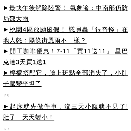
►
最快午後解除陸警！ 氣象署：中南部仍防
局部大雨
►
桃園4區放颱風假！ 議員轟「很奇怪」在
地人怒：隔條街風雨不一樣？
►
開工咖啡優惠！7-11「買11送11」 星巴
克連3天買1送1
►檸檬搭配它，臉上斑點全部消失了，小肚
子都變平坦了
PR
►起床就先做件事，沒三天小腹就不見了!
肚子一天天變小！
PR