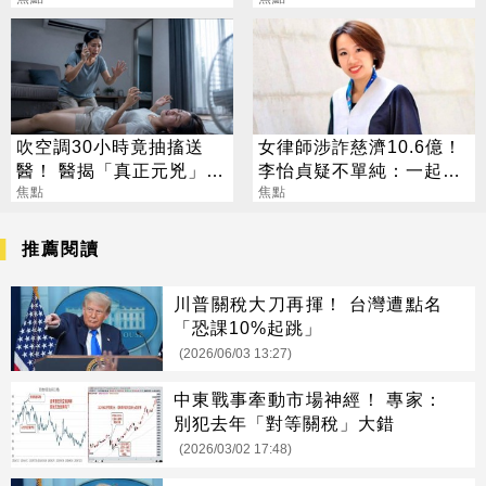
吹空調30小時竟抽搐送
女律師涉詐慈濟10.6億！
醫！ 醫揭「真正元兇」：
李怡貞疑不單純：一起洗
不是冷氣
焦點
錢？
焦點
推薦閱讀
川普關稅大刀再揮！ 台灣遭點名
「恐課10%起跳」
(2026/06/03 13:27)
中東戰事牽動市場神經！ 專家：
別犯去年「對等關稅」大錯
(2026/03/02 17:48)