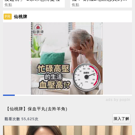
焦點
貨 專家揭真相
焦點
仙桃牌
PR
ads by popIn
【仙桃牌】保血平丸(去羚羊角)
深入了解
觀看次數 55,633次