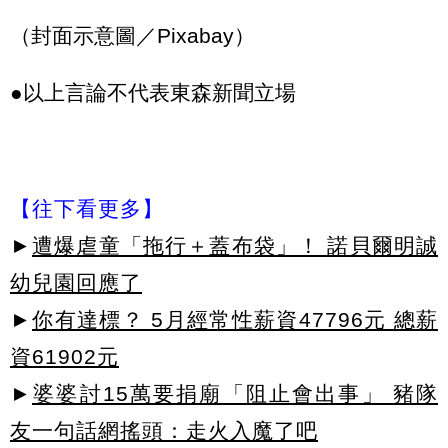
（封面示意圖／Pixabay）
●以上言論不代表東森新聞立場
【往下看更多】
►
遭爆虐童「拖行＋蓋布袋」！ 諾貝爾明誠
幼兒園回應了
►
你有達標？ 5月經常性薪資47796元 總薪
資61902元
►
婆婆討15萬要捐廟「阻止會出事」 豬隊
友一句話網搖頭：走火入魔了吧