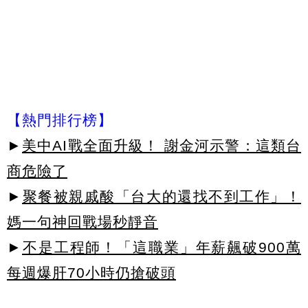
【熱門排行榜】
►
美中AI戰全面升級！ 謝金河示警：這類台
商危險了
►
聚餐被親戚酸「台大的還找不到工作」！
媽一句神回戰場秒靜音
►
不是工程師！「這職業」年薪飆破900萬
每週爆肝70小時仍搶破頭