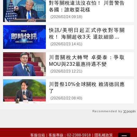
對等關稅違法沒在怕！ 川普警告
各國：誰敢耍花樣
(2026/02/24 09:18)
快訊/美明日起正式停收對等關
稅！ 海關超收3天 退款細節未說
明
(2026/02/23 14:41)
川普關稅大轉彎 卓榮泰：爭取
MOU與232最惠待遇不變
(2026/02/23 12:21)
川普祭10%全球關稅 賴清德回應
了
(2026/02/22 08:40)
Recommended by
客服信箱
｜客服專線：02-2388-5918｜
隱私權政策