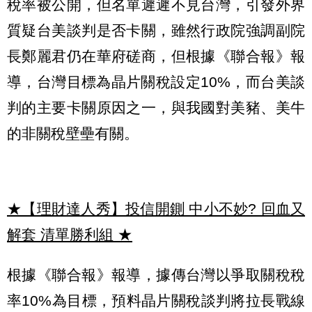
稅率被公開，但名單遲遲不見台灣，引發外界
質疑台美談判是否卡關，雖然行政院強調副院
長鄭麗君仍在華府磋商，但根據《聯合報》報
導，台灣目標為晶片關稅設定10%，而台美談
判的主要卡關原因之一，與我國對美豬、美牛
的非關稅壁壘有關。
★【理財達人秀】投信開鍘 中小不妙? 回血又
解套 清單勝利組
★
根據《聯合報》報導，據傳台灣以爭取關稅稅
率10%為目標，預料晶片關稅談判將拉長戰線