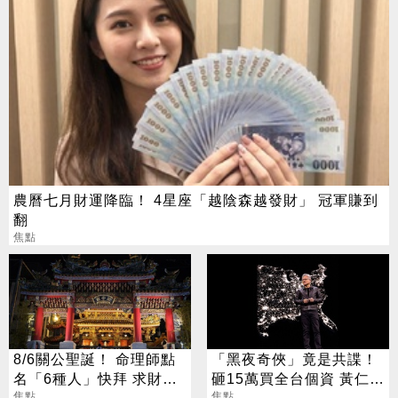
農曆七月財運降臨！ 4星座「越陰森越發財」 冠軍賺到
翻
焦點
8/6關公聖誕！ 命理師點
「黑夜奇俠」竟是共諜！
名「6種人」快拜 求財求
砸15萬買全台個資 黃仁
職保平安
焦點
勳、張麗善也受害
焦點