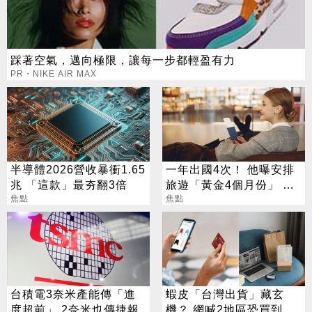
踩著空氣，邁向極限，讓每一步都輕盈有力
PR・NIKE AIR MAX
半導體2026營收暴衝1.65
一年出國4次！ 他曝安排
兆 「這款」最夯翻3倍
旅遊「黃金4個月份」 卡
焦點
對整年活在期待中
焦點
台積電3奈米產能傳「進
蝦皮「台灣出貨」藏玄
度超前」 2奈米也傳捷報
機？ 網喊2地區恐買到假