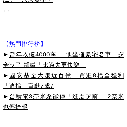
PR
【熱門排行榜】
►
曾年收破4000萬！ 他坐擁豪宅名車一夕
全沒了 卻喊「比過去更快樂」
►
國安基金大賺近百億！買進8檔全獲利
「這檔」貢獻7成7
►
台積電3奈米產能傳「進度超前」 2奈米
也傳捷報