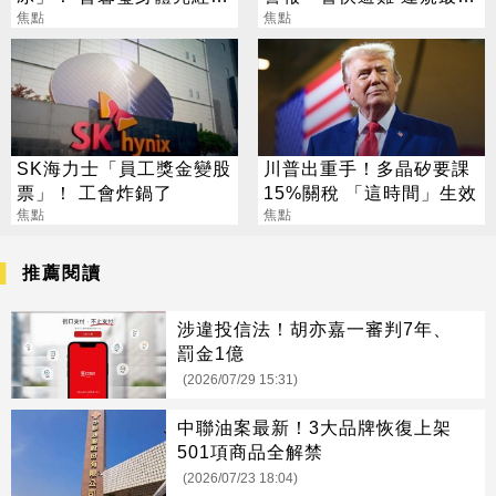
18年婚姻驚傳出現轉機
焦點
開罰15萬
焦點
SK海力士「員工獎金變股
川普出重手！多晶矽要課
票」！ 工會炸鍋了
15%關稅 「這時間」生效
焦點
焦點
推薦閱讀
涉違投信法！胡亦嘉一審判7年、
罰金1億
(2026/07/29 15:31)
中聯油案最新！3大品牌恢復上架
501項商品全解禁
(2026/07/23 18:04)