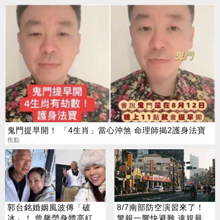
鬼門提早開！ 「4生肖」當心沖煞 命理師揭2護身法寶
焦點
郭台銘婚姻風波傳「破
8/7南部防空演習來了！
冰」！ 曾馨瑩身體亮紅燈
警報一響快避難 違規最高