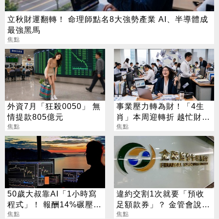
立秋財運翻轉！ 命理師點名8大強勢產業 AI、半導體成
最強黑馬
焦點
外資7月「狂殺0050」 無
事業壓力轉為財！「4生
情提款805億元
肖」本周迎轉折 越忙財運
焦點
越旺
焦點
50歲大叔靠AI「1小時寫
違約交割1次就要「預收
程式」！ 報酬14%碾壓標
足額款券」？ 金管會說話
普 直接辭職去炒股
焦點
了
焦點