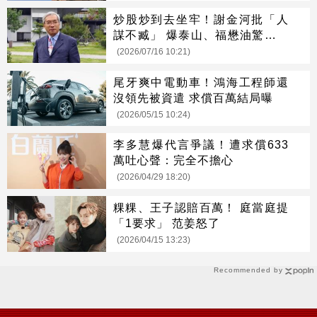
炒股炒到去坐牢！謝金河批「人
謀不臧」 爆泰山、福懋油驚人崩
壞史
(2026/07/16 10:21)
尾牙爽中電動車！鴻海工程師還
沒領先被資遣 求償百萬結局曝
(2026/05/15 10:24)
李多慧爆代言爭議！遭求償633
萬吐心聲：完全不擔心
(2026/04/29 18:20)
粿粿、王子認賠百萬！ 庭當庭提
「1要求」 范姜怒了
(2026/04/15 13:23)
Recommended by