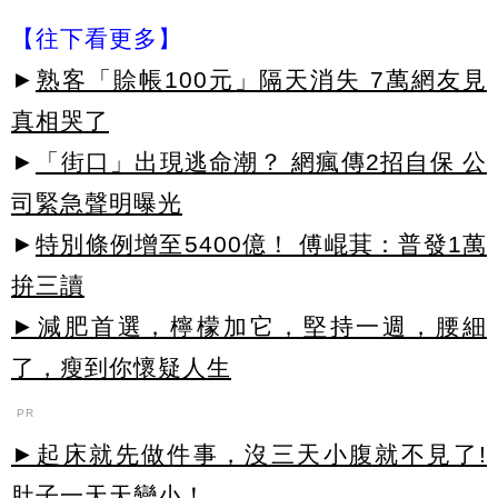
【往下看更多】
►
熟客「賒帳100元」隔天消失 7萬網友見
真相哭了
►
「街口」出現逃命潮？ 網瘋傳2招自保 公
司緊急聲明曝光
►
特別條例增至5400億！ 傅崐萁：普發1萬
拚三讀
►減肥首選，檸檬加它，堅持一週，腰細
了，瘦到你懷疑人生
PR
►起床就先做件事，沒三天小腹就不見了!
肚子一天天變小！