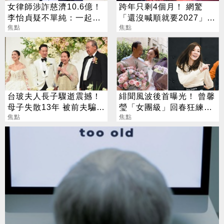
女律師涉詐慈濟10.6億！
跨年只剩4個月！ 網驚
李怡貞疑不單純：一起洗
「還沒喊順就要2027」
錢？
焦點
這句最狠超恐怖
焦點
台玻夫人長子驟逝震撼！
緋聞風波後首曝光！ 曾馨
母子失散13年 被前夫騙
瑩「女團級」回春狂練舞
「愛兒已夭折」
焦點
郭董獨自公園散步
焦點