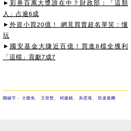
►
彩券百萬大獎誰在中？財政部：「這類
人」占逾6成
►
外資小買20億！ 網見買賣超名單笑：懂
玩
►
國安基金大賺近百億！買進8檔全獲利
「這檔」貢獻7成7
關鍵字：
大罷免
、
王世堅
、
柯建銘
、
吳思瑤
、
民進黨團