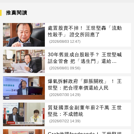
推薦閱讀
處置股賣不掉！ 王世堅轟「流動
性殺手」 證交所回應了
(2026/08/03 12:47)
30年舊規成台股殺手？ 王世堅喊
話金管會 把「逃生門」還給投資
人
(2026/08/01 09:56)
爆氣拆解政府「膨脹關稅」 ！ 王
世堅：把合理車價還給人民
(2026/07/30 14:29)
質疑國票金副董年薪2千萬 王世
堅批：不成體統
(2026/07/22 14:39)