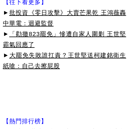
【往下看更多】
►
批投資《零日攻擊》大賣芒果乾 王鴻薇轟
中華電：迴避監督
►
「勸撤823罷免」慘遭自家人圍剿 王世堅
霸氣回應了
►
大罷免失敗誰扛責？王世堅送柯建銘衛生
紙嗆：自己去擦屁股
【熱門排行榜】