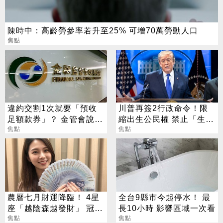
陳時中：高齡勞參率若升至25% 可增70萬勞動人口
焦點
違約交割1次就要「預收
川普再簽2行政命令！限
足額款券」？ 金管會說話
縮出生公民權 禁止「生育
了
焦點
旅遊」
焦點
農曆七月財運降臨！ 4星
全台9縣市今起停水！ 最
座「越陰森越發財」 冠軍
長10小時 影響區域一次看
賺到翻
焦點
焦點