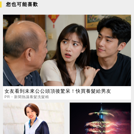
您也可能喜歡
女友看到未來公公頭頂後驚呆！快買養髮給男友
PR・新聞熱議養髮洗髮精