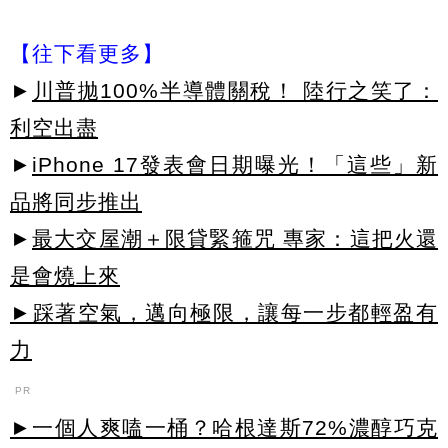
【往下看更多】
►
川普拋100%半導體關稅！ 陸行之笑了：
利空出盡
►
iPhone 17發表會日期曝光！「這些」新
品將同步推出
►
最大交屋潮＋限貸緊箍咒 專家：這把火還
是會燒上來
►踩著空氣，邁向極限，讓每一步都輕盈有
力
PR
►一個人爽嗑一桶？哈根達斯72%濃醇巧克