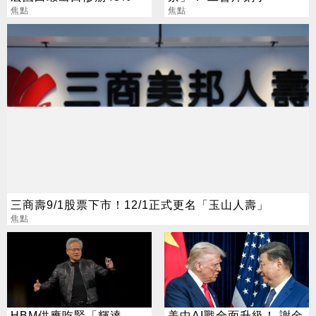
焦點
焦點
三商壽9/1股票下市！12/1正式更名「玉山人壽」
焦點
HBM供應吃緊「輝達
美中AI戰全面升級！ 謝金