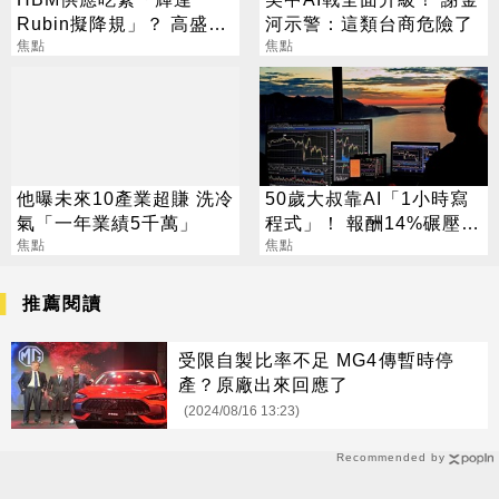
Rubin擬降規」？ 高盛反
河示警：這類台商危險了
讚記憶體：牛市才開始
焦點
焦點
他曝未來10產業超賺 洗冷
50歲大叔靠AI「1小時寫
氣「一年業績5千萬」
程式」！ 報酬14%碾壓標
焦點
普 直接辭職去炒股
焦點
推薦閱讀
受限自製比率不足 MG4傳暫時停
產？原廠出來回應了
(2024/08/16 13:23)
Recommended by