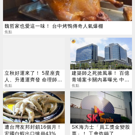
魏哲家也愛這一味！ 台中烤鴨傳奇人氣爆棚
焦點
立秋好運來了！ 5星座貴
建築師之死掀風暴！ 百億
人、升遷運齊發 命理師：
青埔案卡關內幕曝光 中
把握黃金轉運期
焦點
央、地方互踢皮球
焦點
遭台灣友邦封鎖16個月！
SK海力士「員工獎金變股
宏國白蝦出口慘崩43%
票」！ 工會炸鍋了