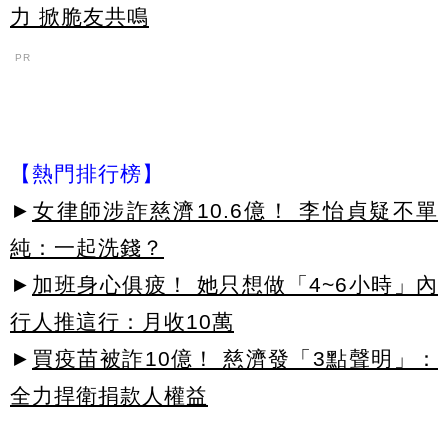
力 掀脆友共鳴
PR
【熱門排行榜】
►
女律師涉詐慈濟10.6億！ 李怡貞疑不單
純：一起洗錢？
►
加班身心俱疲！ 她只想做「4~6小時」內
行人推這行：月收10萬
►
買疫苗被詐10億！ 慈濟發「3點聲明」：
全力捍衛捐款人權益