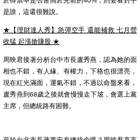
於得票率是否會高於先前的40%，則要看對手
是誰，這還很難說。
★【理財達人秀】急彈空手 還能補救 七月營
收猛 起漲搶賺股
★
周映君接著分析台中市長盧秀燕，認為她的面
相也不錯，有人緣、有權力，下格也很漂亮，
現在紅光滿面，運氣不錯，不過以命盤來看，
盧秀燕到68歲之後就會慢慢走下坡，會選上黨
主席，但總統路有困難。
至於台北市長蔣萬安有總統命嗎？周映君直言