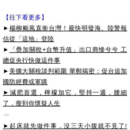
【往下看更多】
►
楊柳颱風直衝台灣！最快明發海、陸警報
估從「這地」登陸
►
「疊加關稅+台幣升值」出口商慘兮兮 工
總促央行快做這件事
►
美擴大關稅談判範圍 華郵揭密：促台追加
國防經費或軍購
►減肥首選，檸檬加它，堅持一週，腰細
了，瘦到你懷疑人生
PR
►起床就先做件事，沒三天小腹就不見了!