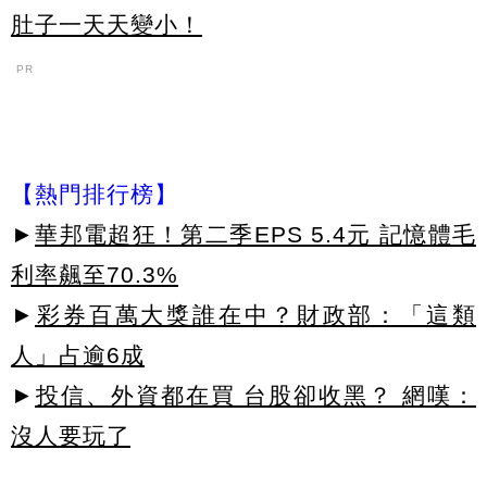
肚子一天天變小！
PR
【熱門排行榜】
►
華邦電超狂！第二季EPS 5.4元 記憶體毛
利率飆至70.3%
►
彩券百萬大獎誰在中？財政部：「這類
人」占逾6成
►
投信、外資都在買 台股卻收黑？ 網嘆：
沒人要玩了