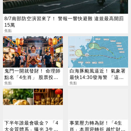
8/7南部防空演習來了！ 警報一響快避難 違規最高開罰
15萬
焦點
鬼門一開就發財！ 命理師
白海豚颱風逼近！ 氣象署
點名「4生肖」 股票投資
最快14:30發海警 「這
大翻身
焦點
天」風雨最猛烈
焦點
下半年誰最會吸金？ 「4
事業壓力轉為財！「4生
大金質體系」曝光 3生肖
肖」本周迎轉折 越忙財運