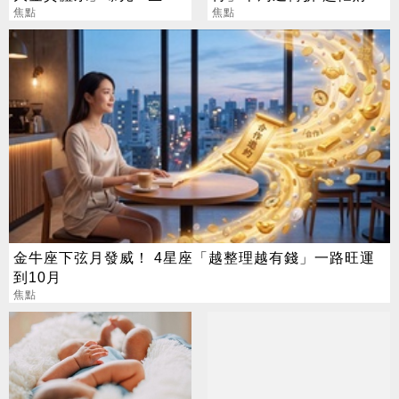
偏財旺到「錢自己找上
焦點
越旺
焦點
門」
金牛座下弦月發威！ 4星座「越整理越有錢」一路旺運
到10月
焦點