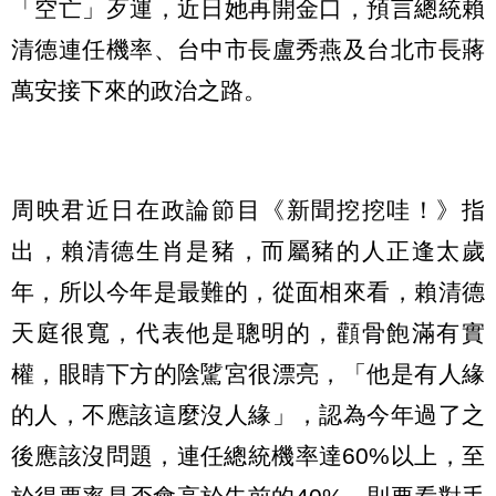
「空亡」歹運，近日她再開金口，預言總統賴
清德連任機率、台中市長盧秀燕及台北市長蔣
萬安接下來的政治之路。
周映君近日在政論節目《新聞挖挖哇！》指
出，賴清德生肖是豬，而屬豬的人正逢太歲
年，所以今年是最難的，從面相來看，賴清德
天庭很寬，代表他是聰明的，顴骨飽滿有實
權，眼睛下方的陰騭宮很漂亮，「他是有人緣
的人，不應該這麼沒人緣」，認為今年過了之
後應該沒問題，連任總統機率達60%以上，至