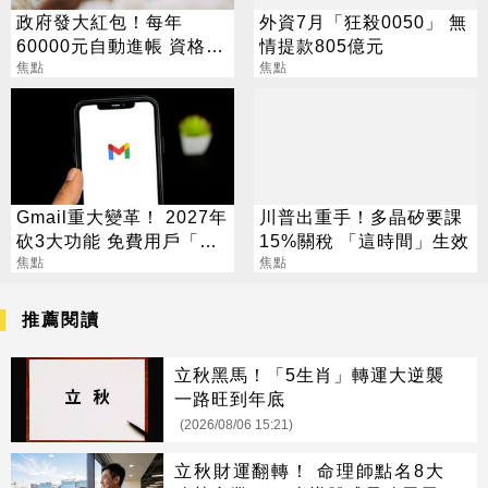
政府發大紅包！每年
外資7月「狂殺0050」 無
60000元自動進帳 資格一
情提款805億元
次看
焦點
焦點
Gmail重大變革！ 2027年
川普出重手！多晶矽要課
砍3大功能 免費用戶「這
15%關稅 「這時間」生效
好康」不能用了
焦點
焦點
推薦閱讀
立秋黑馬！「5生肖」轉運大逆襲
一路旺到年底
(2026/08/06 15:21)
立秋財運翻轉！ 命理師點名8大