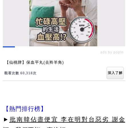
ads by popIn
【仙桃牌】保血平丸(去羚羊角)
深入了解
觀看次數 60,319次
【熱門排行榜】
►
批南韓佔盡便宜 李在明對台惡劣 謝金