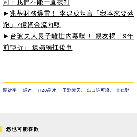
河：我們不能一直挨打
►
兆基財務爆雷！ 李建成坦言「我本來要落
跑」7億資金流向曝
►
台玻夫人長子離世內幕曝！ 親友揭「9年
前轉折」 遺孀獨扛後事
關鍵字：
輝達
、
H20晶片
、
玉淵譚天
、
出口許可證
、
黃仁勳
您也可能喜歡