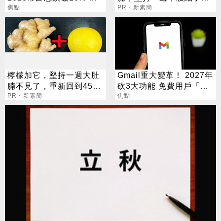
關鍵少數
焦點
瘦到你懷疑人生！
PR・新素簡
檸檬加它，堅持一週大肚
Gmail重大變革！ 2027年
腩不見了，重新回到45公
砍3大功能 免費用戶「這
斤
PR・新素簡
好康」不能用了
焦點