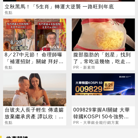
立秋黑馬！「5生肖」轉運大逆襲 一路旺到年底
焦點
8／27中元節！ 命理師曝
腹部脂肪的「剋星」找到
「補運招財」關鍵 拜好兄
了，常吃這幾物，吃走大
弟1事千萬別做
焦點
肚囊，瘦出小蠻腰
PR・新素簡
台玻夫人長子輕生 傳遺孀
009829掌握AI關鍵 大華
放棄繼承房產 譚以欣：不
韓國KOSPI 50今強勢開
實內容二次傷害
焦點
募
PR・大華銀全能行銷方案