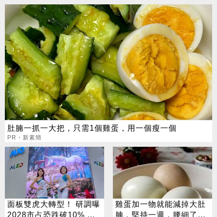
肚腩一抓一大把，只需1個雞蛋，用一個瘦一個
PR・新素簡
面板雙虎大轉型！ 研調曝
雞蛋加一物就能減掉大肚
2028市占恐跌破10% 拚
腩，堅持一週，腰細了，