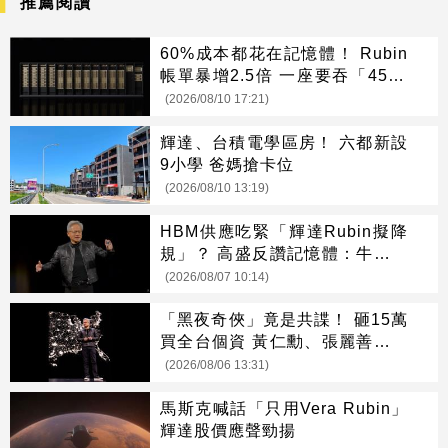
推薦閱讀
60%成本都花在記憶體！ Rubin
帳單暴增2.5倍 一座要吞「4500
支手機」
(2026/08/10 17:21)
輝達、台積電學區房！ 六都新設
9小學 爸媽搶卡位
(2026/08/10 13:19)
HBM供應吃緊「輝達Rubin擬降
規」？ 高盛反讚記憶體：牛市才
開始
(2026/08/07 10:14)
「黑夜奇俠」竟是共諜！ 砸15萬
買全台個資 黃仁勳、張麗善也受
害
(2026/08/06 13:31)
馬斯克喊話「只用Vera Rubin」
輝達股價應聲勁揚