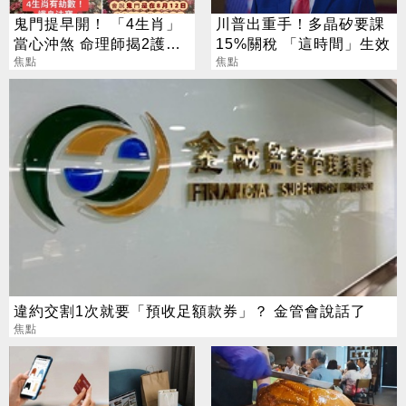
鬼門提早開！ 「4生肖」
川普出重手！多晶矽要課
當心沖煞 命理師揭2護身
15%關稅 「這時間」生效
法寶
焦點
焦點
違約交割1次就要「預收足額款券」？ 金管會說話了
焦點