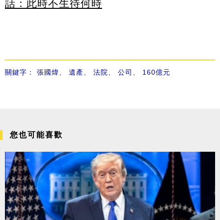
話：此時不生待何時
關鍵字：
張國煒
、
遺產
、
法院
、
公司
、
160億元
您也可能喜歡