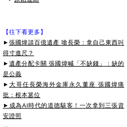
【往下看更多】
►
張國煒談百億遺產 嗆長榮：拿自己東西叫
得寸進尺？
►
遺產分配卡關 張國煒喊「不缺錢」：缺的
是公義
►
大哥任長榮海外金庫永久董座 張國煒痛
批：根本篡位
►成為AI時代的道德駭客！一次拿到三張資
安證照