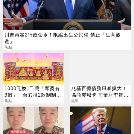
川普再簽2行政命令！限縮出生公民權 禁止「生育旅
遊」
焦點
1000元換1千萬「頭獎有
兆基百億債務風暴擴大！
3個」！台彩推2款刮刮樂
協商突喊卡 前董座李建成
總獎金逾33億
焦點
遭檢調搜索
焦點