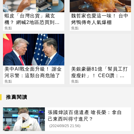
蝦皮「台灣出貨」藏玄
魏哲家也愛這一味！ 台中
機？ 網喊2地區恐買到假
烤鴨傳奇人氣爆棚
貨 專家揭真相
焦點
焦點
美中AI戰全面升級！ 謝金
美銀豪砸81億「幫員工打
河示警：這類台商危險了
瘦瘦針」！ CEO讚：一
焦點
項值得的投資
焦點
推薦閱讀
張國煒談百億遺產 嗆長榮：拿自
己東西叫得寸進尺？
(2024/09/25 21:56)