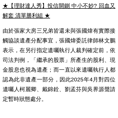
★【理財達人秀】投信開鍘 中小不妙? 回血又
解套 清單勝利組
★
由於張家大房三兄弟皆還未與張國煒有實際接
觸協談遺產分配事宜，張國煒委託律師林文鵬
表示，在另行指定遺囑執行人裁判確定前，依
司法判例，「繼承的股票」所產生的股利、現
金股息也視為遺產；而一直以來遺囑執行人都
認為此非遺產一部分，因此2025年4月對四位
遺囑人柯麗卿、戴錦銓、劉孟芬與吳界源聲請
定暫時狀態處分。