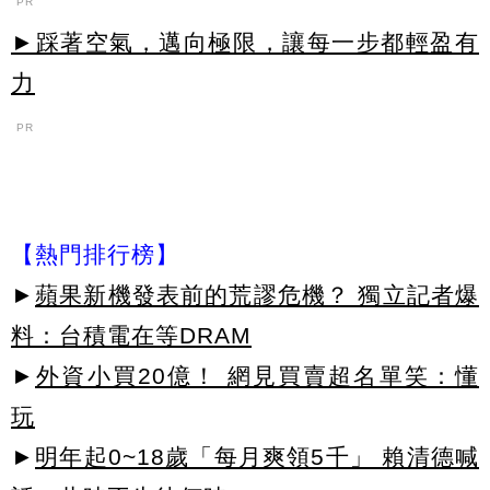
PR
►踩著空氣，邁向極限，讓每一步都輕盈有
力
PR
【熱門排行榜】
►
蘋果新機發表前的荒謬危機？ 獨立記者爆
料：台積電在等DRAM
►
外資小買20億！ 網見買賣超名單笑：懂
玩
►
明年起0~18歲「每月爽領5千」 賴清德喊