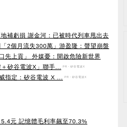
賣地補虧損 謝金河：已被時代列車甩出去
「2個月流失300萬」游盈隆：聲望崩盤
口先上貢」 外媒憂：開啟危險新世界
＋矽谷電波X」聯手...
PR・矽谷電波X
定：矽谷電波 X ...
PR・矽谷電波X
5.4元 記憶體毛利率飆至70.3%