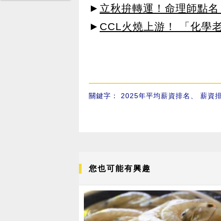
►
立秋拚轉運！命理師點名
►
CCL火燒上游！ 「化學
關鍵字：
2025年平均薪資排名
、
薪資
您也可能有興趣