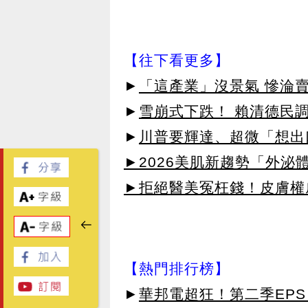
【往下看更多】
►
「這產業」沒景氣 慘淪
►
雪崩式下跌！ 賴清德民調
►
川普要輝達、超微「想出
►2026美肌新趨勢「外泌體
►拒絕醫美冤枉錢！皮膚權威指
【熱門排行榜】
►
華邦電超狂！第二季EPS 