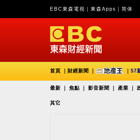
EBC東森電視
｜
東森Apps
｜
简体
首頁
財經新聞
57
最新
焦點
影音新聞
產業
其它