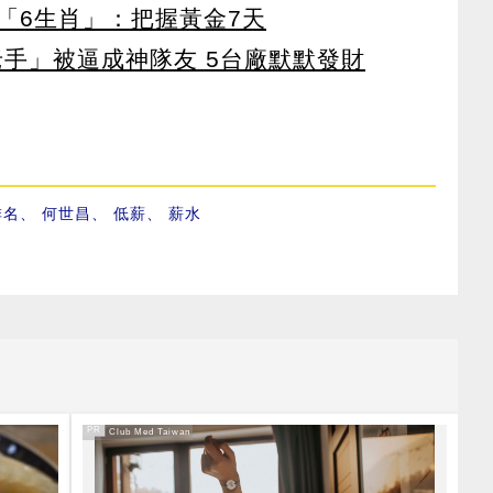
「6生肖」：把握黃金7天
老手」被逼成神隊友 5台廠默默發財
排名
、
何世昌
、
低薪
、
薪水
PR
PR・Club Med Taiwan