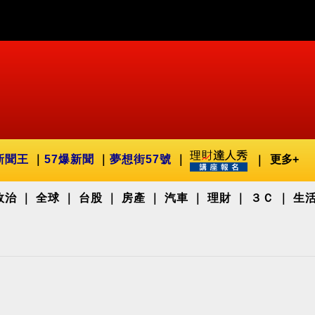
新聞王
57爆新聞
夢想街57號
更多+
政治
全球
台股
房產
汽車
理財
３Ｃ
生