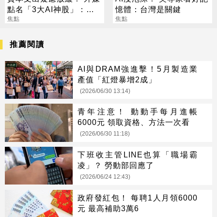
點名「3大AI神股」：沒
憶體：台灣是關鍵
它不行
焦點
焦點
推薦閱讀
AI與DRAM強進擊！5月製造業
產值「紅燈暴增2成」
(2026/06/30 13:14)
青年注意！ 動動手每月進帳
6000元 領取資格、方法一次看
(2026/06/30 11:18)
下班收主管LINE也算「職場霸
凌」？ 勞動部回應了
(2026/06/24 12:43)
政府發紅包！ 每聘1人月領6000
元 最高補助3萬6