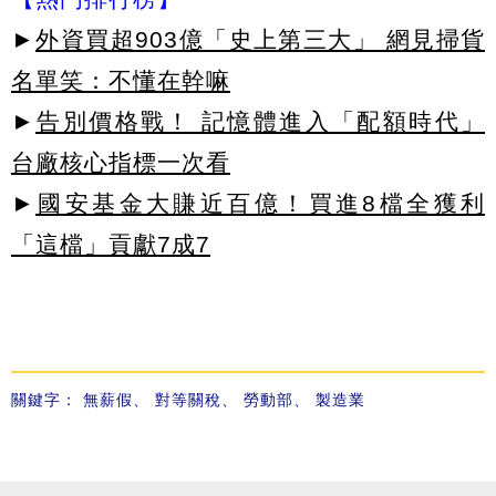
►
外資買超903億「史上第三大」 網見掃貨
名單笑：不懂在幹嘛
►
告別價格戰！ 記憶體進入「配額時代」
台廠核心指標一次看
►
國安基金大賺近百億！買進8檔全獲利
「這檔」貢獻7成7
關鍵字：
無薪假
、
對等關稅
、
勞動部
、
製造業