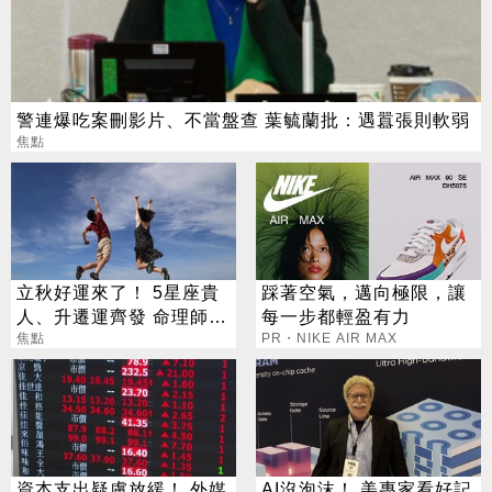
警連爆吃案刪影片、不當盤查 葉毓蘭批：遇囂張則軟弱
焦點
立秋好運來了！ 5星座貴
踩著空氣，邁向極限，讓
人、升遷運齊發 命理師：
每一步都輕盈有力
把握黃金轉運期
焦點
PR・NIKE AIR MAX
資本支出疑慮放緩！ 外媒
AI沒泡沫！ 美專家看好記