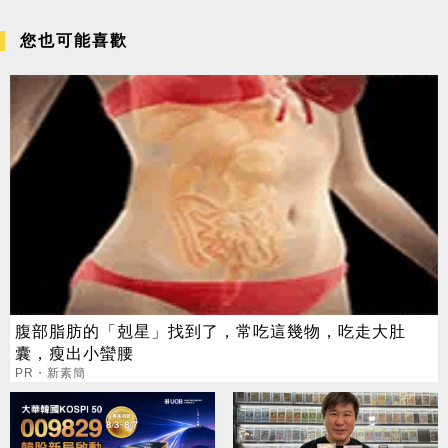
您也可能喜歡
腹部脂肪的「剋星」找到了，常吃這幾物，吃走大肚
囊，瘦出小蠻腰
PR・新素簡