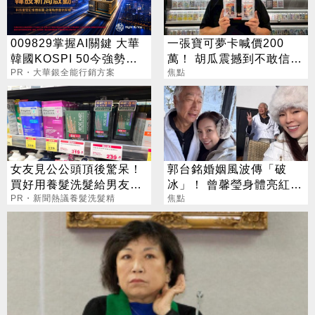
009829掌握AI關鍵 大華
一張寶可夢卡喊價200
韓國KOSPI 50今強勢開
萬！ 胡瓜震撼到不敢信：
募
PR・大華銀全能行銷方案
比股票賺得兇
焦點
女友見公公頭頂後驚呆！
郭台銘婚姻風波傳「破
買好用養髮洗髮給男友引
冰」！ 曾馨瑩身體亮紅燈
網議論
PR・新聞熱議養髮洗髮精
18年婚姻驚傳出現轉機
焦點