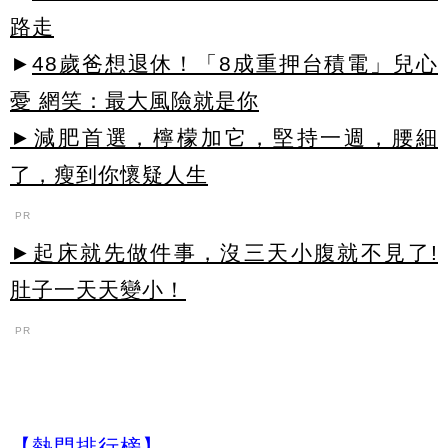
路走
►
48歲爸想退休！「8成重押台積電」兒心
憂 網笑：最大風險就是你
►減肥首選，檸檬加它，堅持一週，腰細
了，瘦到你懷疑人生
PR
►起床就先做件事，沒三天小腹就不見了!
肚子一天天變小！
PR
【熱門排行榜】