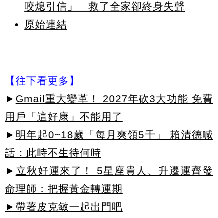
咬熄引信」 救了全家卻終身失聲
原始連結
【往下看更多】
►
Gmail重大變革！ 2027年砍3大功能 免費
用戶「這好康」不能用了
►
明年起0~18歲「每月爽領5千」 賴清德喊
話：此時不生待何時
►
立秋好運來了！ 5星座貴人、升遷運齊發
命理師：把握黃金轉運期
►帶著皮克敏一起出門吧