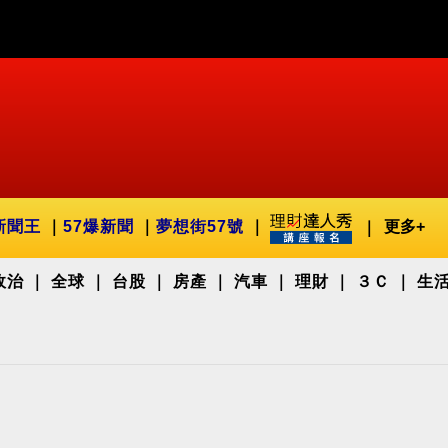
新聞王
57爆新聞
夢想街57號
更多+
政治
全球
台股
房產
汽車
理財
３Ｃ
生