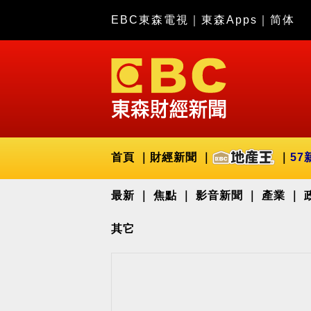
EBC東森電視
｜
東森Apps
｜
简体
首頁
財經新聞
57
最新
焦點
影音新聞
產業
其它