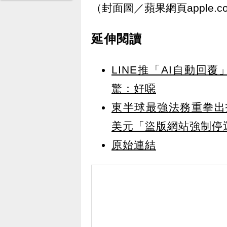
（封面圖／蘋果網頁apple.c
延伸閱讀
LINE推「AI自動
驚：好噁
東半球最強法務重拳出
美元「盜版網站強制停
原始連結