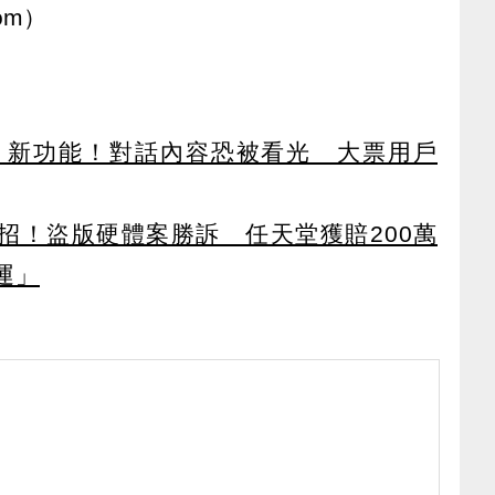
om）
回覆」新功能！對話內容恐被看光 大票用戶
招！盜版硬體案勝訴 任天堂獲賠200萬
運」