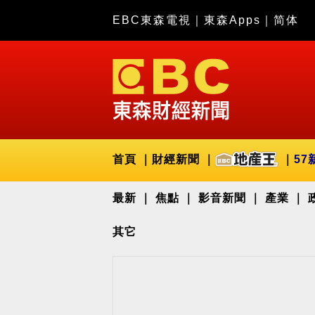
EBC東森電視
｜
東森Apps
｜
简体
首頁
財經新聞
57
最新
焦點
影音新聞
產業
其它