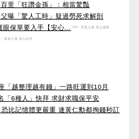
林百里「狂讚金孫」：相當驚豔
 父曝「驚人工時」疑過勞死求解剖
眼保單要入手【安心...
PR・安達人壽 安心護眼
R・安達人壽 安心抗癌
星座「越整理越有錢」一路旺運到10月
點名「6種人」快拜 求財求職保平安
 恐比記憶體更嚴重 連黃仁勳都掏錢秒訂