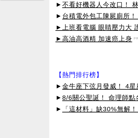
►
不看好機器人今改口！ 
►
台積電外包工陳屍廁所！
►上班看電腦 眼睛壓力大 護
►高油高酒精 加速癌上身
P
【熱門排行榜】
►
金牛座下弦月發威！ 4
►
8/6關公聖誕！ 命理師
►
「這材料」缺30%無解！