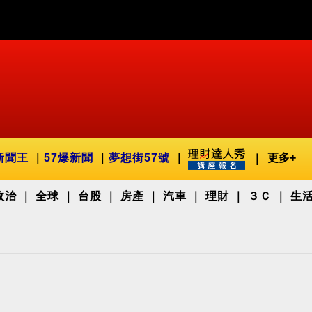
新聞王
57爆新聞
夢想街57號
更多+
政治
全球
台股
房產
汽車
理財
３Ｃ
生