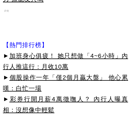
PR
【熱門排行榜】
►
加班身心俱疲！ 她只想做「4~6小時」內
行人推這行：月收10萬
►
個股操作一年「僅2個月贏大盤」 他心累
嘆：白忙一場
►
彩券行開月薪4萬徵嘸人？ 內行人曝真
相：沒想像中輕鬆