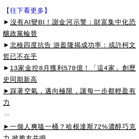
【往下看更多】
►
沒有AI變BI！謝金河示警：財富集中化恐
釀政黨輪替
►
北檢四度抗告 游盈隆揭成功率：或許柯文
哲已不在乎
►
13家金控8月獲利578億！「這4家」創歷
史同期新高
►踩著空氣，邁向極限，讓每一步都輕盈有
力
PR
►一個人爽嗑一桶？哈根達斯72%濃醇巧克
力 掀脆友共鳴