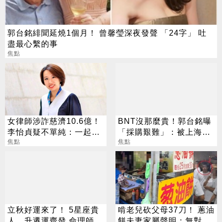
郭台銘緋聞延燒1個月！ 曾馨瑩深夜發聲 「24字」 吐
盡最心繫的事
焦點
女律師涉詐慈濟10.6億！
BNT沒那麼貴！郭台銘曝
李怡貞疑不單純：一起洗
「採購艱難」：被上海復
錢？
焦點
星賺走
焦點
立秋好運來了！ 5星座貴
啃老兒砍父母37刀！ 蔥油
人、升遷運齊發 命理師：
餅夫妻家屬聲明：無對外