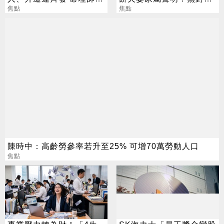
把握黃金轉運期
焦點
募款
焦點
陳時中：高齡勞參率若升至25% 可增70萬勞動人口
焦點