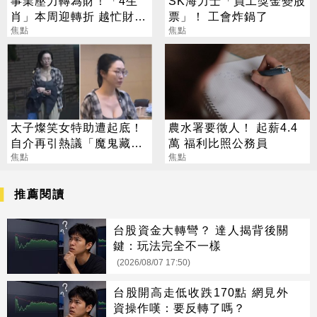
事業壓力轉為財！「4生
SK海力士「員工獎金變股
肖」本周迎轉折 越忙財運
票」！ 工會炸鍋了
越旺
焦點
焦點
太子燦笑女特助遭起底！
農水署要徵人！ 起薪4.4
自介再引熱議「魔鬼藏在
萬 福利比照公務員
細節裡」
焦點
焦點
推薦閱讀
台股資金大轉彎？ 達人揭背後關
鍵：玩法完全不一樣
(2026/08/07 17:50)
台股開高走低收跌170點 網見外
資操作嘆：要反轉了嗎？