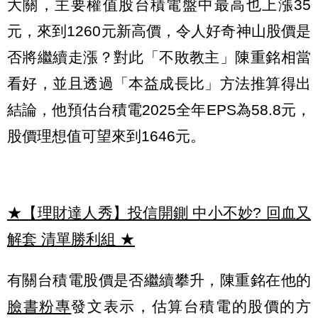
大關，主要權值股台積電盤中最高也上漲35
元，來到1260元新高價，令人好奇神山股價是
否將繼續走漲？對此「不敗教主」陳重銘相當
看好，並且透過「本益成長比」方法推算得出
結論，他預估台積電2025全年EPS為58.8元，
股價理想值可望來到1646元。
★【理財達人秀】投信開鍘 中小不妙? 回血又
解套 清單勝利組
★
有關台積電股價是否繼續攀升，陳重銘在他的
臉書粉專
發文表示，估算台積電的股價的方