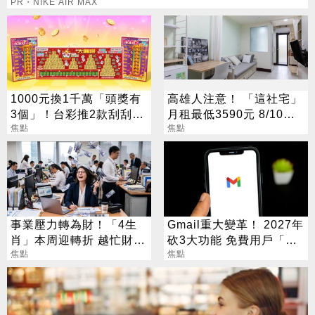
PR・NIKE AIR MAX
1000元換1千萬「頭獎有
高雄人注意！ 「這社宅」
3個」！台彩推2款刮刮樂
月租最低3590元 8/10起
總獎金逾33億
焦點
放申請
焦點
事業壓力轉為財！「4生
Gmail重大變革！ 2027年
肖」本周迎轉折 越忙財運
砍3大功能 免費用戶「這
越旺
焦點
好康」不能用了
焦點