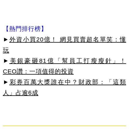
【熱門排行榜】
►
外資小買20億！ 網見買賣超名單笑：懂
玩
►
美銀豪砸81億「幫員工打瘦瘦針」！
CEO讚：一項值得的投資
►
彩券百萬大獎誰在中？財政部：「這類
人」占逾6成