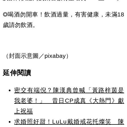
◎喝酒勿開車！飲酒過量，有害健康，未滿18
歲請勿飲酒。
（封面示意圖／pixabay）
延伸閱讀
密交有端倪？陳漢典曾喊「黃路梓茵是
我老婆！」 昔日CP成真《大熱門》獻
上祝福
求婚照好甜！LuLu戴婚戒花托燦笑 陳