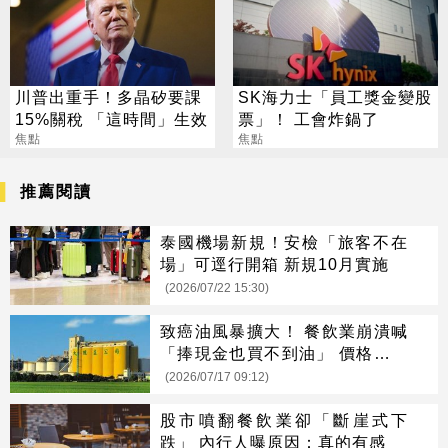
川普出重手！多晶矽要課
SK海力士「員工獎金變股
15%關稅 「這時間」生效
票」！ 工會炸鍋了
焦點
焦點
推薦閱讀
泰國機場新規！安檢「旅客不在
場」可逕行開箱 新規10月實施
(2026/07/22 15:30)
致癌油風暴擴大！ 餐飲業崩潰喊
「捧現金也買不到油」 價格恐暴
漲5成
(2026/07/17 09:12)
股市噴翻餐飲業卻「斷崖式下
跌」 內行人曝原因：真的有感