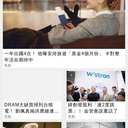
一年出國4次！ 他曝安排旅遊「黃金4個月份」 卡對整
年活在期待中
焦點
DRAM大缺貨掃到台積
緯創發股利「連2度跳
電！ 劉佩真揭供應鏈連鎖
票」！ 金管會說重話了
效應
焦點
焦點