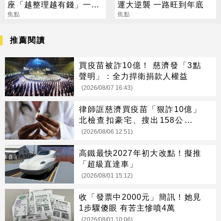
座「越整理越有錢」一路
運大逆襲 一路旺到年底
旺運到10月
焦點
焦點
推薦閱讀
買疫苗被詐10億！ 慈濟發「3點
聲明」：全力捍衛捐款人權益
(2026/08/07 16:43)
律師誆慈濟買疫苗「狠詐10億」
北檢查扣豪宅、搜出158公斤黃
金
(2026/08/06 12:51)
高鐵最快2027年初大改點！擬推
「超級直達車」
(2026/08/01 15:12)
收「發票中2000元」簡訊！她見
1步驟傻眼 有苦主慘噴4萬
(2026/08/01 10:06)