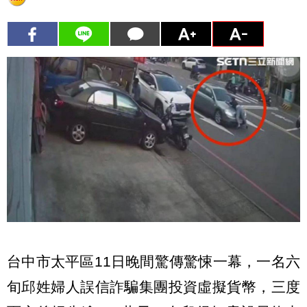
台中市太平區11日晚間驚傳驚悚一幕，一名六
旬邱姓婦人誤信詐騙集團投資虛擬貨幣，三度