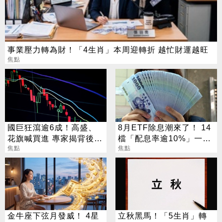
事業壓力轉為財！「4生肖」本周迎轉折 越忙財運越旺
焦點
國巨狂瀉逾6成！高盛、
8月ETF除息潮來了！ 14
花旗喊買進 專家揭背後真
檔「配息率逾10%」一次
相
焦點
看
焦點
金牛座下弦月發威！ 4星
立秋黑馬！「5生肖」轉