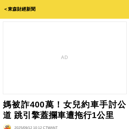
＜東森財經新聞
媽被詐400萬！女兒約車手討公
道 跳引擎蓋攔車遭拖行1公里
2025/09/12 10:12
CTWANT