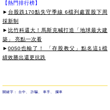
【熱門排行榜】
►
台股跌170點失守季線 6檔列處置股下周
採新制
►
比竹科還大！馬斯克喊打造「地球最大建
築」 亮點一次看
►
0050也輸了！ 「存股教父」點名這1檔
績效勝出還更抗跌
關鍵字：
台中
、
詐騙
、
車手
、
攔車