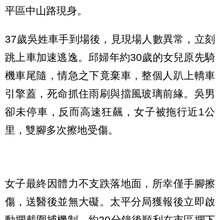
平區中山路現身。
37歲吳姓車手到場後，見現場人數異常，立刻
跳上車加速逃逸。邱婦年約30歲的女兒原先騎
機車尾隨，情急之下竟棄車，整個人趴上轎車
引擎蓋，死命抓住雨刷與擋風玻璃前緣。吳男
卻未停車，反而高速狂飆，女子被拖行近1公
里，雙腳多次擦地受傷。
女子最終因體力不支跌落地面，所幸僅手腳擦
傷，送醫後並無大礙。太平分局獲報後立即啟
動攔截圍捕機制，約20分鐘後順利在市區攔下