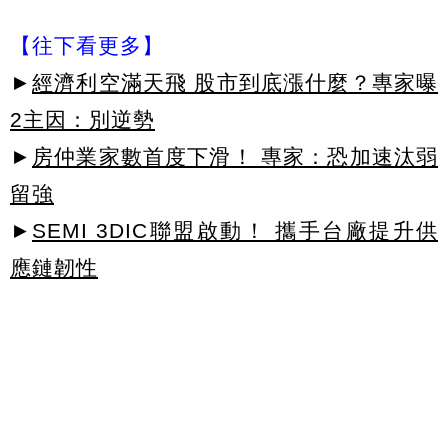
【往下看更多】
►
經濟利空滿天飛 股市到底漲什麼？專家曝
2主因：別逆勢
►
房仲業家數首度下滑！ 專家：恐加速汰弱
留強
►
SEMI 3DIC聯盟啟動！ 攜手台廠提升供
應鏈韌性