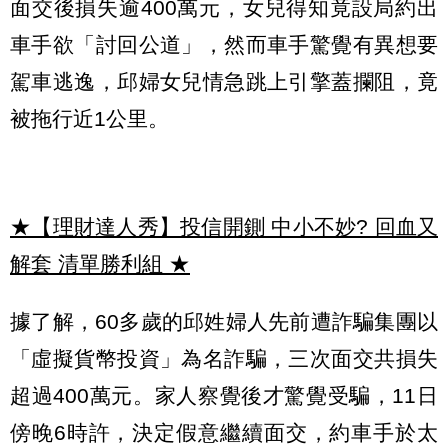
面交後損失逾400萬元，女兒得知竟設局約出
車手欲「討回公道」，然而車手驚覺有異想要
駕車逃逸，邱婦女兒情急跳上引擎蓋攔阻，竟
被拖行近1公里。
★【理財達人秀】投信開鍘 中小不妙? 回血又
解套 清單勝利組
★
據了解，60多歲的邱姓婦人先前遭詐騙集團以
「虛擬貨幣投資」為名詐騙，三次面交共損失
超過400萬元。家人察覺後才驚覺受騙，11日
傍晚6時許，決定假意繼續面交，約車手於太