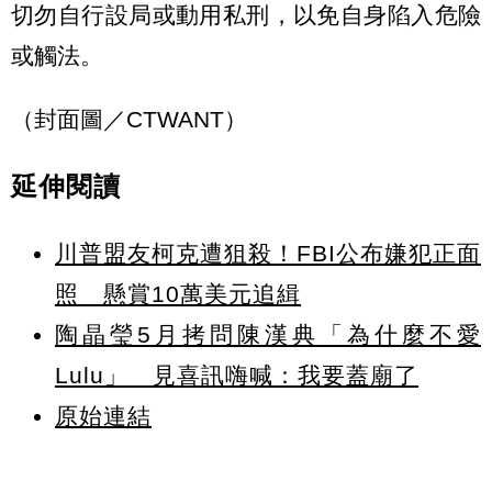
切勿自行設局或動用私刑，以免自身陷入危險
或觸法。
（封面圖／CTWANT）
延伸閱讀
川普盟友柯克遭狙殺！FBI公布嫌犯正面
照 懸賞10萬美元追緝
陶晶瑩5月拷問陳漢典「為什麼不愛
Lulu」 見喜訊嗨喊：我要蓋廟了
原始連結