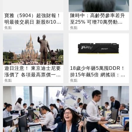
寶雅（5904）超強財報！
陳時中：高齡勞參率若升
明最後交易日 新股8/10股
至25% 可增70萬勞動人
價變十分之一
焦點
口
焦點
遊日注意！ 東京迪士尼要
18歲少年砸5萬囤DDR！
漲價了 各項最高票價一次
拚15年飆5倍 網搖頭：會
看
焦點
報廢
焦點