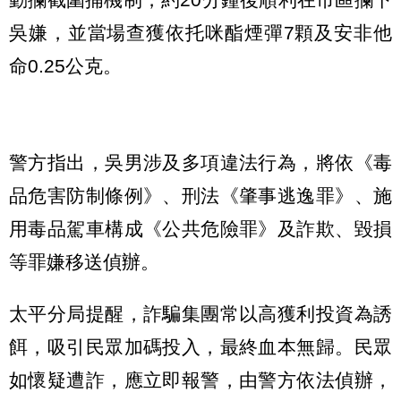
吳嫌，並當場查獲依托咪酯煙彈7顆及安非他
命0.25公克。
警方指出，吳男涉及多項違法行為，將依《毒
品危害防制條例》、刑法《肇事逃逸罪》、施
用毒品駕車構成《公共危險罪》及詐欺、毀損
等罪嫌移送偵辦。
太平分局提醒，詐騙集團常以高獲利投資為誘
餌，吸引民眾加碼投入，最終血本無歸。民眾
如懷疑遭詐，應立即報警，由警方依法偵辦，