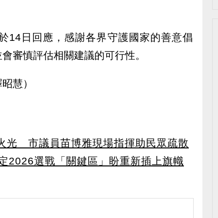
於14日回應，感謝各界守護國家的善意倡
並會審慎評估相關建議的可行性。
釋昭慧）
火光 市議員苗博雅現場指揮助民眾疏散
定2026選戰「關鍵區」盼重新插上旗幟