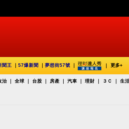
新聞王
57爆新聞
夢想街57號
更多+
政治
全球
台股
房產
汽車
理財
３Ｃ
生