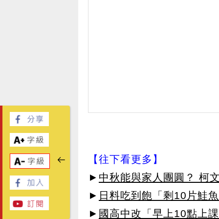
【往下看更多】
►
中秋能與家人團圓？ 柯
►
日料吃到飽「剩10片鮭魚
►
國高中改「早上10點上課