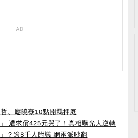
文哲、應曉薇10點開羈押庭
」 遭求償425元哭了！真相曝光大逆轉
」？逾8千人附議 網兩派吵翻