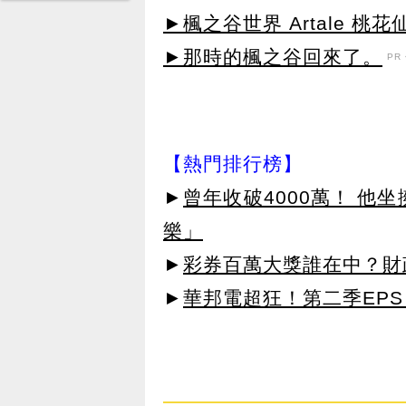
►楓之谷世界 Artale 桃
►那時的楓之谷回來了。
PR・
【熱門排行榜】
►
曾年收破4000萬！ 他
樂」
►
彩券百萬大獎誰在中？財
►
華邦電超狂！第二季EPS 