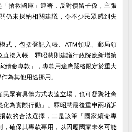
發起「搶救國庫」連署，反對債留子孫，主張
關仍未採納相關建議，令不少民眾感到失
模式，包括登記入帳、ATM領現、郵局領
象直接入帳。釋昭慧則建議行政院應新增第
國家續命專款」，專款用途應嚴格限定於重大
得作為其他用途挪用。
領民眾有具體方式表達立場，也可凝聚社會
怒化為實際行動」。釋昭慧最後重申兩項訴
捐款的合法選擇，二是該筆「國家續命專
制，確保其專款專用，以因應國家未來可能