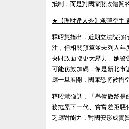
抵制，而是對國家財政體質
★【理財達人秀】急彈空手 
釋昭慧指出，近期立法院強
注，但相關預算並未列入年
央財政面臨更大壓力。她警
可能仿效加碼，像是新北市議
應一旦展開，國庫恐將被掏
釋昭慧強調，「舉債撒幣是
務拖累下一代、貧富差距惡
乏應對能力，對國安形成實