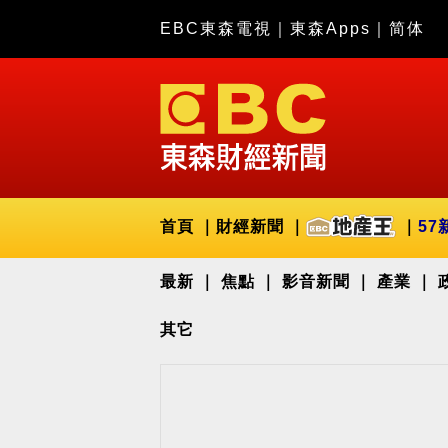
EBC東森電視
｜
東森Apps
｜
简体
首頁
財經新聞
57
最新
焦點
影音新聞
產業
其它