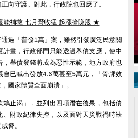
的正向守護。對此，行政院也回應了。
還能補救 七月營收猛 起漲搶賺股
★
行通過「普發1萬」案，雖然引發廣泛民意關
度計畫，行政部門只能透過舉債支應，使中
告，舉債發錢將成為惡性示範，地方政府也
會已喊出發放4.6萬甚至5萬元，「骨牌效
空，國家體質全面崩潰」。
飲鴆止渴」，並列出四項潛在後果，包括債
化、財政紀律失控，以及面對天災戰禍時缺
質威脅。