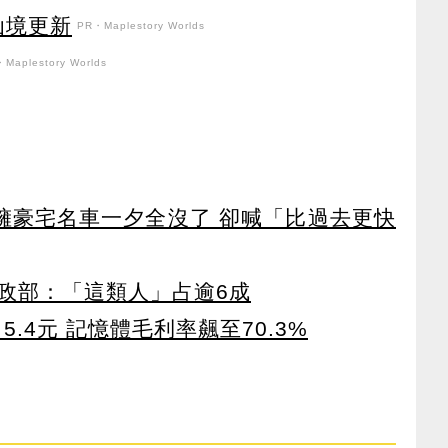
花仙境更新
PR・Maplestory Worlds
Maplestory Worlds
坐擁豪宅名車一夕全沒了 卻喊「比過去更快
政部：「這類人」占逾6成
5.4元 記憶體毛利率飆至70.3%