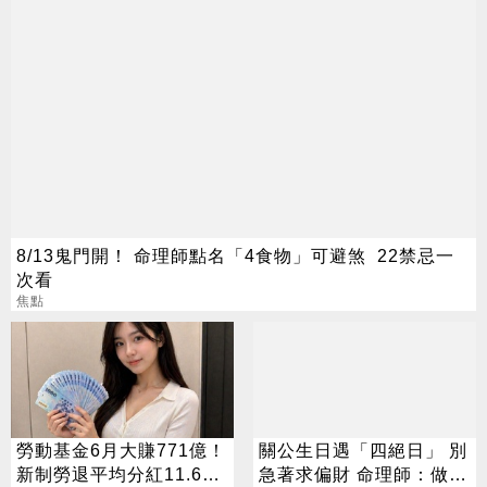
8/13鬼門開！ 命理師點名「4食物」可避煞 22禁忌一
次看
焦點
勞動基金6月大賺771億！
關公生日遇「四絕日」 別
新制勞退平均分紅11.6萬
急著求偏財 命理師：做1