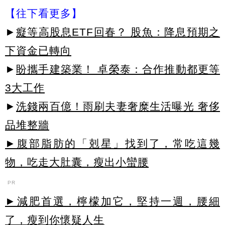
【往下看更多】
►
癡等高股息ETF回春？ 股魚：降息預期之
下資金已轉向
►
盼攜手建築業！ 卓榮泰：合作推動都更等
3大工作
►
洗錢兩百億！雨刷夫妻奢糜生活曝光 奢侈
品堆整牆
►腹部脂肪的「剋星」找到了，常吃這幾
物，吃走大肚囊，瘦出小蠻腰
PR
►減肥首選，檸檬加它，堅持一週，腰細
了，瘦到你懷疑人生