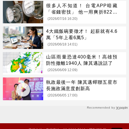
很多人不知道！ 台電APP暗藏
「省錢密技」 他一用爽折822元
電費
(2026/07/16 16:20)
4大鐵飯碗要徵才！ 起薪就有4.6
萬「5年上看6萬5」
(2026/06/18 14:01)
山區雨量恐達400毫米！高雄預
防性撤離1940人 陳其邁說話了
(2026/06/09 12:09)
執政最後一年 陳其邁蟬聯五星市
長施政滿意度創新高
(2026/06/05 17:00)
Recommended by