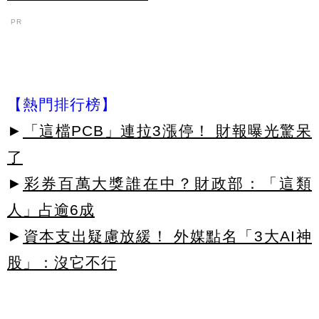
PR
【熱門排行榜】
►
「這檔PCB」連拉3漲停！ 財報曝光驚呆
了
►
彩券百萬大獎誰在中？財政部：「這類
人」占逾6成
►
資本支出疑慮放緩！ 外媒點名「3大AI神
股」：沒它不行