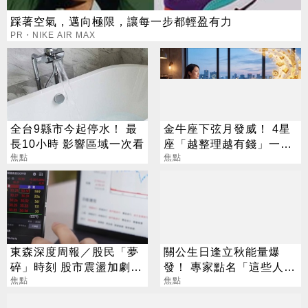
踩著空氣，邁向極限，讓每一步都輕盈有力
PR・NIKE AIR MAX
全台9縣市今起停水！ 最
金牛座下弦月發威！ 4星
長10小時 影響區域一次看
座「越整理越有錢」一路
焦點
旺運到10月
焦點
東森深度周報／股民「夢
關公生日逢立秋能量爆
碎」時刻 股市震盪加劇
發！ 專家點名「這些人」
投資迷思現形
焦點
別亂拜
焦點