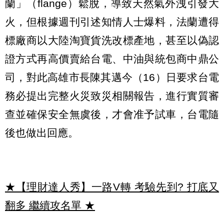
蘭」（flange）鬆脫，導致天然氣外洩引發大
火，但根據週刊引述知情人士爆料，法蘭遭得
標廠商以大陸淘寶貨洗改標產地，甚至以偽認
證方式再高價賣給台電、中油與統包商中鼎公
司，對此高雄市長陳其邁今（16）日要求台電
務必提出完整火災致災相關報告，進行實質審
查並確保安全無虞後，才會准予試車，台電隨
後也做出回應。
★【理財達人秀】一路V轉 考驗先到? 打底又
翻多 繼續攻名單
★