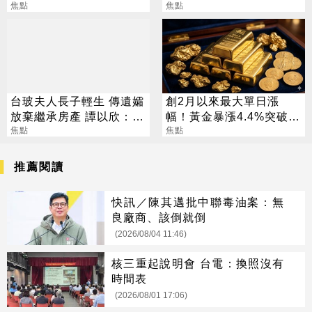
元
焦點
事更有效
焦點
台玻夫人長子輕生 傳遺孀
創2月以來最大單日漲
放棄繼承房產 譚以欣：不
幅！黃金暴漲4.4%突破
實內容二次傷害
焦點
4253美元
焦點
推薦閱讀
快訊／陳其邁批中聯毒油案：無
良廠商、該倒就倒
(2026/08/04 11:46)
核三重起說明會 台電：換照沒有
時間表
(2026/08/01 17:06)