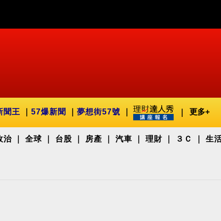
新聞王
57爆新聞
夢想街57號
更多+
政治
全球
台股
房產
汽車
理財
３Ｃ
生