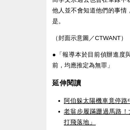
他人並不會知道他們的事情
是。
（封面示意圖／CTWANT）
●「報導本於目前偵辦進度
前，均應推定為無罪」
延伸閱讀
阿伯躲太陽機車竟停路
老翁步履蹣跚過馬路！
打飛落地」