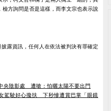
，檢方詢問是否是這樣，而李文宗也表示說
與披露資訊，任何人在依法被判決有罪確定
中央陰影處 遭嗆：怕曬太陽不要出門
女駕駛好心攙扶 下秒慘遭賞巴掌「眼鏡