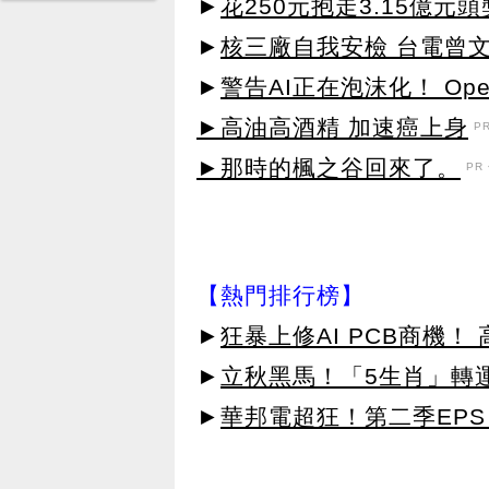
►
花250元抱走3.15億
►
核三廠自我安檢 台電曾
►
警告AI正在泡沫化！ Op
►高油高酒精 加速癌上身
P
►那時的楓之谷回來了。
PR・
【熱門排行榜】
►
狂暴上修AI PCB商機
►
立秋黑馬！「5生肖」轉
►
華邦電超狂！第二季EPS 