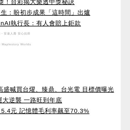
元頭獎！台彩揭大樂透中獎秘訣
文生：盼初步成果「這時間」出爐
enAI執行長：有人會賠上鉅款
R・安達人壽 安心抗癌
Maplestory Worlds
！ 高盛喊買台燿、臻鼎、台光電 目標價曝光
運大逆襲 一路旺到年底
5.4元 記憶體毛利率飆至70.3%