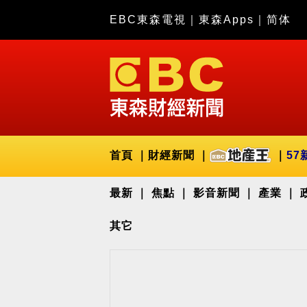
EBC東森電視
｜
東森Apps
｜
简体
首頁
財經新聞
57
最新
焦點
影音新聞
產業
其它