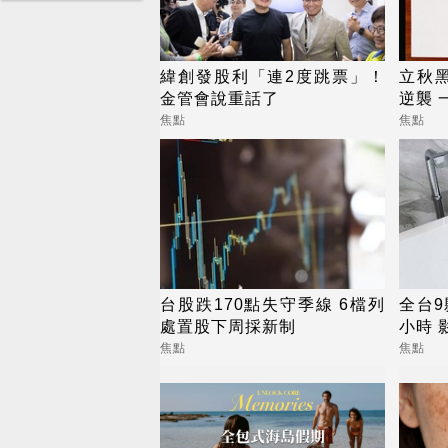
緯創發股利「連2度跳票」！
立秋
金管會說重話了
逆襲 
焦點
焦點
台股跌170點失守季線 6檔列
全台9
處置股下周採新制
小時 
焦點
焦點