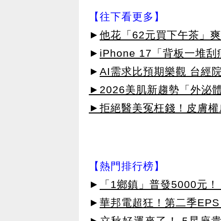
【往下看更多】
►
他花「62元買下午茶」爽
►
iPhone 17「背板一
►
AI需求比預期樂觀 台經
►2026美肌新趨勢「外泌體
►拒絕醫美冤枉錢！皮膚權威指
【熱門排行榜】
►
「1鄉鎮」普發5000元！
►
華邦電超狂！第二季EPS 
►
立秋好運來了！ 5星座