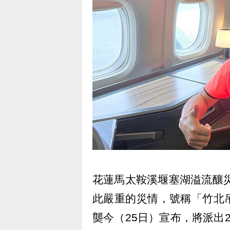
花蓮馬太鞍溪堰塞湖溢流釀災
此嚴重的災情，號稱「竹北
龑今（25日）宣布，將派出