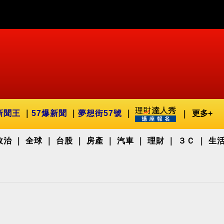
新聞王
57爆新聞
夢想街57號
更多+
政治
全球
台股
房產
汽車
理財
３Ｃ
生