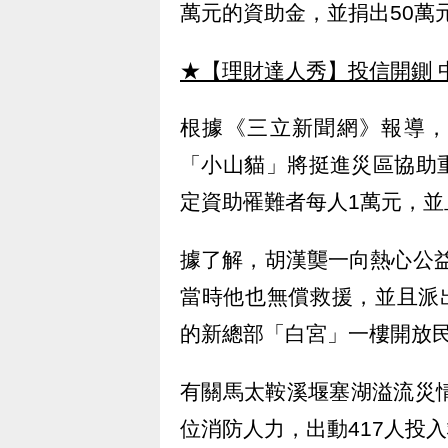
萬元的資助金，並捐出50萬
★【理財達人秀】投信開鍘 
根據《三立新聞網》報導，
「小山貓」將挺進災區協助
定資助罹難者每人1萬元，並
據了解，胡漢龑一向熱心公益
當時他也無償救援，並且派
的新總部「白宮」一樓開放
有關馬太鞍溪堰塞湖溢流災
位消防人力，出動417人投入