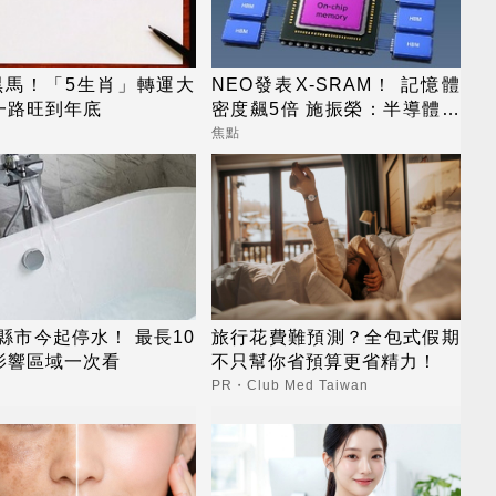
黑馬！「5生肖」轉運大
NEO發表X-SRAM！ 記憶體
一路旺到年底
密度飆5倍 施振榮：半導體迎
新革命
焦點
縣市今起停水！ 最長10
旅行花費難預測？全包式假期
影響區域一次看
不只幫你省預算更省精力！
PR・Club Med Taiwan