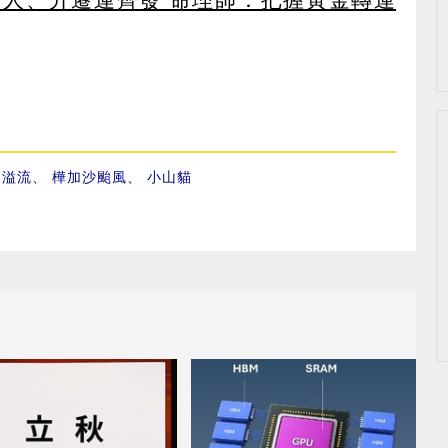
湖溢流
、
樺加沙颱風
、
小山貓