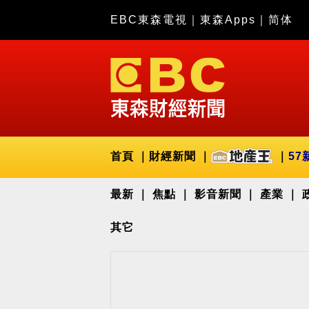
EBC東森電視
｜
東森Apps
｜
简体
首頁
財經新聞
57
最新
焦點
影音新聞
產業
其它