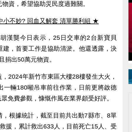
元物資，希望協助災民度過難關。
中小不妙? 回血又解套 清單勝利組
★
胡漢龑今日表示，25日交車的2台新寶貝
重建，首要工作是協助清淤。他還透露，決
且捐出50萬元物資。
，2024年新竹市東區大樓28樓發生大火，
出一輛180噸吊車前往作業，日前更將啟德
民眾免費參觀，慷慨作風在業界頗受好評。
情，根據統計，截至目前共出動7縣市、8單
救援，累計救出633人，目前死亡15人、受