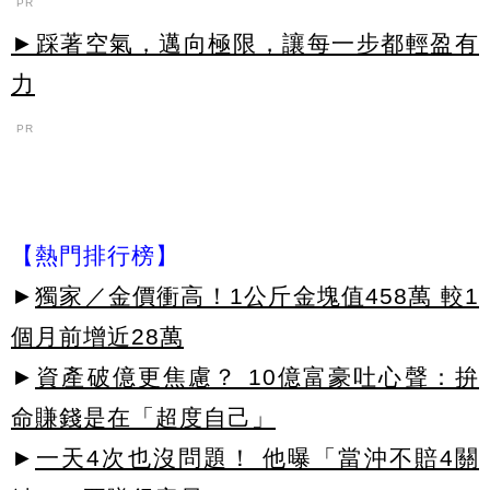
PR
►踩著空氣，邁向極限，讓每一步都輕盈有
力
PR
【熱門排行榜】
►
獨家／金價衝高！1公斤金塊值458萬 較1
個月前增近28萬
►
資產破億更焦慮？ 10億富豪吐心聲：拚
命賺錢是在「超度自己」
►
一天4次也沒問題！ 他曝「當沖不賠4關