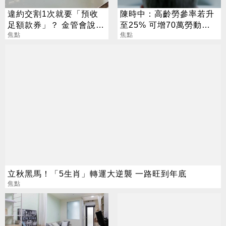
違約交割1次就要「預收
陳時中：高齡勞參率若升
足額款券」？ 金管會說話
至25% 可增70萬勞動人
了
焦點
口
焦點
立秋黑馬！「5生肖」轉運大逆襲 一路旺到年底
焦點