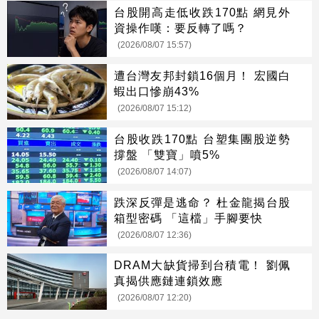
台股開高走低收跌170點 網見外
資操作嘆：要反轉了嗎？
(2026/08/07 15:57)
遭台灣友邦封鎖16個月！ 宏國白
蝦出口慘崩43%
(2026/08/07 15:12)
台股收跌170點 台塑集團股逆勢
撐盤 「雙寶」噴5%
(2026/08/07 14:07)
跌深反彈是逃命？ 杜金龍揭台股
箱型密碼 「這檔」手腳要快
(2026/08/07 12:36)
DRAM大缺貨掃到台積電！ 劉佩
真揭供應鏈連鎖效應
(2026/08/07 12:20)