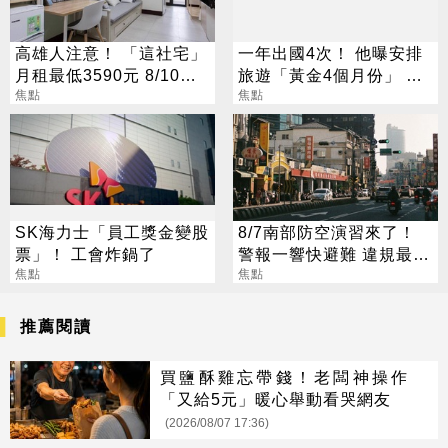
高雄人注意！ 「這社宅」
一年出國4次！ 他曝安排
月租最低3590元 8/10起
旅遊「黃金4個月份」 卡
放申請
焦點
對整年活在期待中
焦點
SK海力士「員工獎金變股
8/7南部防空演習來了！
票」！ 工會炸鍋了
警報一響快避難 違規最高
焦點
開罰15萬
焦點
推薦閱讀
買鹽酥雞忘帶錢！老闆神操作
「又給5元」暖心舉動看哭網友
(2026/08/07 17:36)