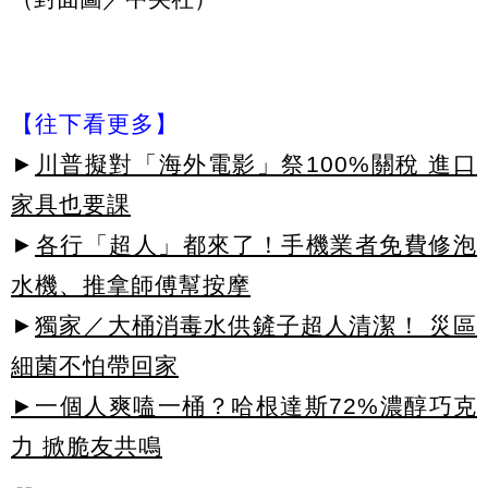
【往下看更多】
►
川普擬對「海外電影」祭100%關稅 進口
家具也要課
►
各行「超人」都來了！手機業者免費修泡
水機、推拿師傅幫按摩
►
獨家／大桶消毒水供鏟子超人清潔！ 災區
細菌不怕帶回家
►一個人爽嗑一桶？哈根達斯72%濃醇巧克
力 掀脆友共鳴