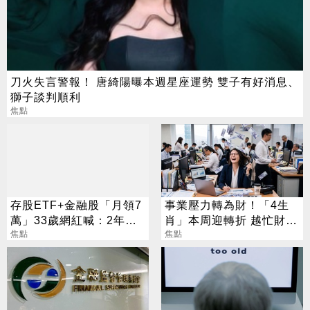
刀火失言警報！ 唐綺陽曝本週星座運勢 雙子有好消息、
獅子談判順利
焦點
存股ETF+金融股「月領7
事業壓力轉為財！「4生
萬」33歲網紅喊：2年內
肖」本周迎轉折 越忙財運
要退休
焦點
越旺
焦點